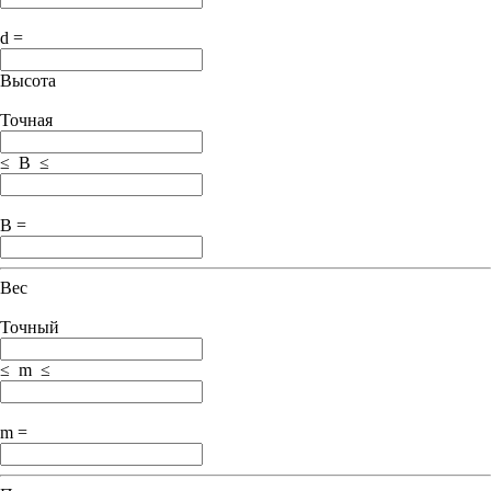
d =
Высота
Точная
≤ B ≤
B =
Вес
Точный
≤ m ≤
m =