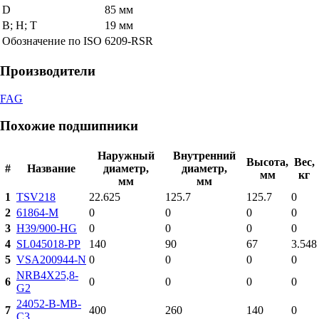
D
85 мм
В; Н; Т
19 мм
Обозначение по ISO
6209-RSR
Производители
FAG
Похожие подшипники
Наружный
Внутренний
Высота,
Вес,
#
Название
диаметр,
диаметр,
мм
кг
мм
мм
1
TSV218
22.625
125.7
125.7
0
2
61864-M
0
0
0
0
3
H39/900-HG
0
0
0
0
4
SL045018-PP
140
90
67
3.548
5
VSA200944-N
0
0
0
0
NRB4X25,8-
6
0
0
0
0
G2
24052-B-MB-
7
400
260
140
0
C3