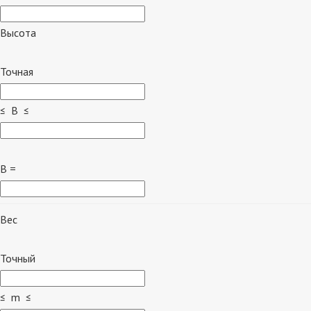
Высота
Точная
≤ B ≤
B =
Вес
Точный
≤ m ≤