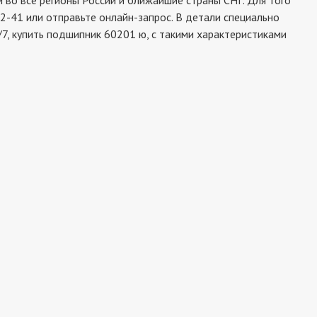
во все регионы России и ближайшие страны СНГ. Для того
2-41 или отправьте онлайн-запрос. В детали специально
7, купить подшипник 60201 ю, с такими характеристиками