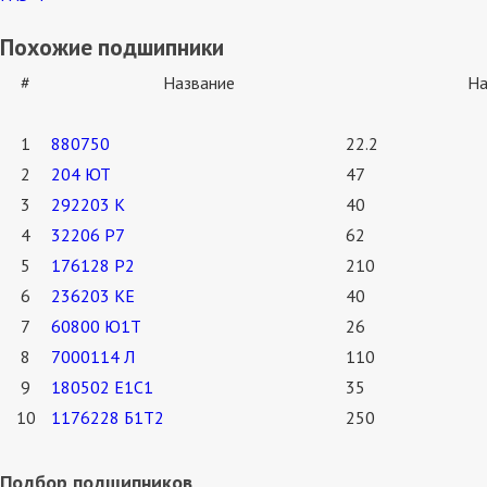
Похожие подшипники
#
Название
На
1
880750
22.2
2
204 ЮТ
47
3
292203 К
40
4
32206 Р7
62
5
176128 Р2
210
6
236203 КЕ
40
7
60800 Ю1Т
26
8
7000114 Л
110
9
180502 Е1С1
35
10
1176228 Б1Т2
250
Подбор подшипников