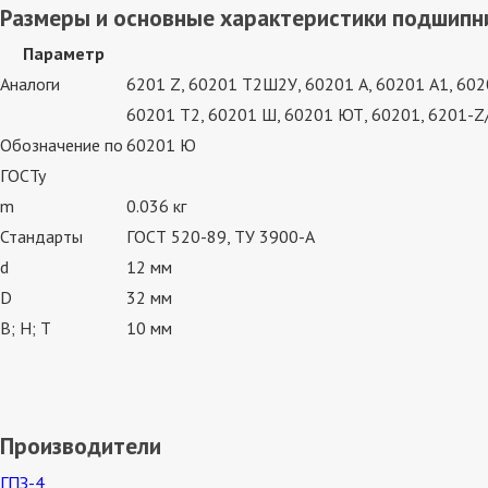
Размеры и основные характеристики подшипн
Параметр
Аналоги
6201 Z, 60201 Т2Ш2У, 60201 А, 60201 А1, 602
60201 Т2, 60201 Ш, 60201 ЮТ, 60201, 6201
Обозначение по
60201 Ю
ГОСТу
m
0.036 кг
Стандарты
ГОСТ 520-89, ТУ 3900-А
d
12 мм
D
32 мм
В; Н; Т
10 мм
Производители
ГПЗ-4