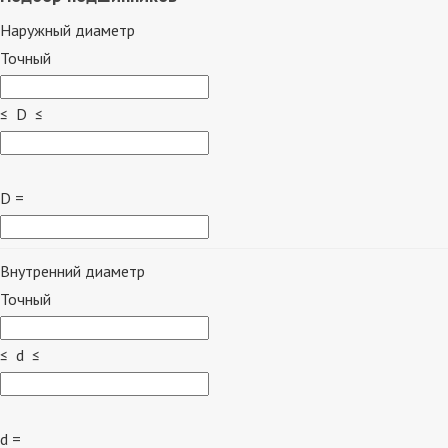
Наружный диаметр
Точный
≤ D ≤
D =
Внутренний диаметр
Точный
≤ d ≤
d =