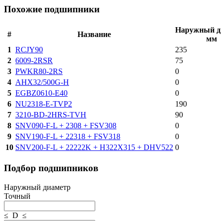
Похожие подшипники
Наружный д
#
Название
мм
1
RCJY90
235
2
6009-2RSR
75
3
PWKR80-2RS
0
4
AHX32/500G-H
0
5
EGBZ0610-E40
0
6
NU2318-E-TVP2
190
7
3210-BD-2HRS-TVH
90
8
SNV090-F-L + 2308 + FSV308
0
9
SNV190-F-L + 22318 + FSV318
0
10
SNV200-F-L + 22222K + H322X315 + DHV522
0
Подбор подшипников
Наружный диаметр
Точный
≤ D ≤