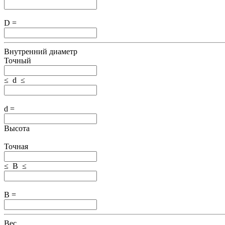
D =
Внутренний диаметр
Точный
≤ d ≤
d =
Высота
Точная
≤ B ≤
B =
Вес