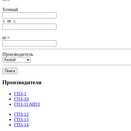
Точный
≤ m ≤
m =
Производитель
Поиск
Производители
ГПЗ-1
ГПЗ-10
ГПЗ-11-МПЗ
ГПЗ-12
ГПЗ-13
ГПЗ-14