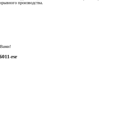
ирывного производства.
 Вами!
011-rsr