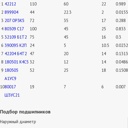
1
42212
110
60
22
0.989
2
899904
44
22.3
2
0.0155
3
207 ОР3К5
72
35
17
0.288
4
80309 С17
100
45
25
0.833
5
32109 Б1Т2
75
45
16
0.3
6
390095 К2П
24
5
10.5
0.0232
7
42204 Б4Т2
47
20
14
0.1313
8
180501 К4С5
32
12
14
0.0486
9
180505
52
25
18
0.1508
А1УС9
10
80017
19
7
6
0.007
Ш3УС21
Подбор подшипников
Наружный диаметр