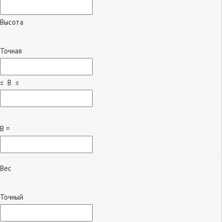
Высота
Точная
≤ B ≤
B =
Вес
Точный