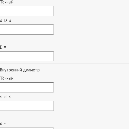
Точный
≤ D ≤
D =
Внутренний диаметр
Точный
≤ d ≤
d =