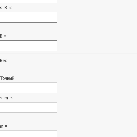
≤ B ≤
B =
Вес
Точный
≤ m ≤
m =