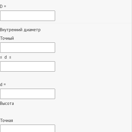
D =
Внутренний диаметр
Точный
≤ d ≤
d =
Высота
Точная