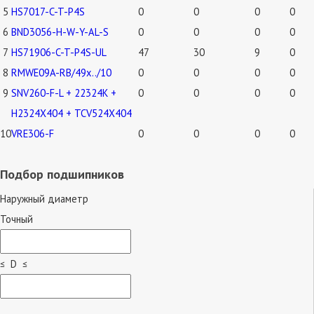
5
HS7017-C-T-P4S
0
0
0
0
6
BND3056-H-W-Y-AL-S
0
0
0
0
7
HS71906-C-T-P4S-UL
47
30
9
0
8
RMWE09A-RB/49x../10
0
0
0
0
9
SNV260-F-L + 22324K +
0
0
0
0
H2324X404 + TCV524X404
10
VRE306-F
0
0
0
0
Подбор подшипников
Наружный диаметр
Точный
≤ D ≤