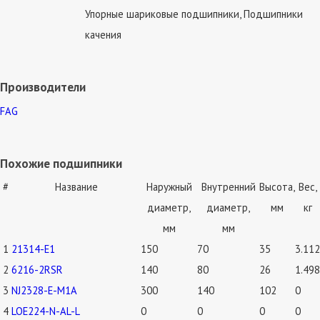
Упорные шариковые подшипники, Подшипники
качения
Производители
FAG
Похожие подшипники
#
Название
Наружный
Внутренний
Высота,
Вес,
диаметр,
диаметр,
мм
кг
мм
мм
1
21314-E1
150
70
35
3.112
2
6216-2RSR
140
80
26
1.498
3
NJ2328-E-M1A
300
140
102
0
4
LOE224-N-AL-L
0
0
0
0