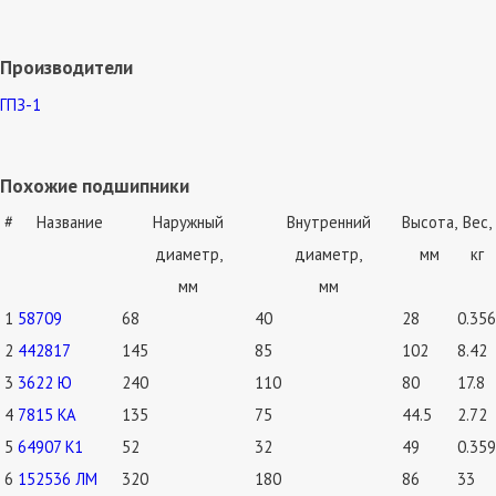
Производители
ГПЗ-1
Похожие подшипники
#
Название
Наружный
Внутренний
Высота,
Вес,
диаметр,
диаметр,
мм
кг
мм
мм
1
58709
68
40
28
0.356
2
442817
145
85
102
8.42
3
3622 Ю
240
110
80
17.8
4
7815 КА
135
75
44.5
2.72
5
64907 К1
52
32
49
0.359
6
152536 ЛМ
320
180
86
33