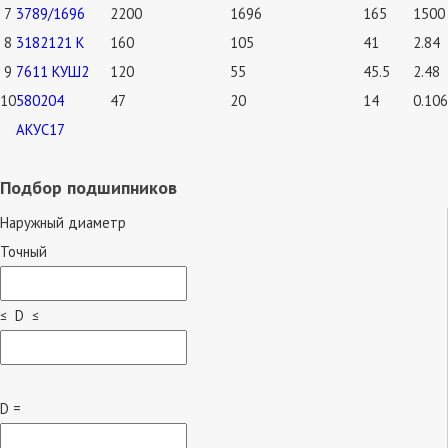
7
3789/1696
2200
1696
165
1500
8
3182121 К
160
105
41
2.84
9
7611 КУШ2
120
55
45.5
2.48
10
580204
47
20
14
0.106
АКУС17
Подбор подшипников
Наружный диаметр
Точный
≤ D ≤
D =