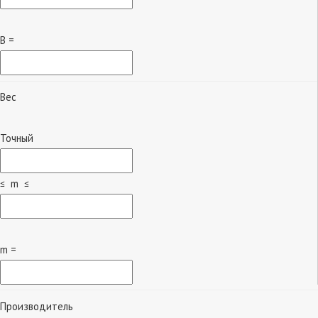
B =
Вес
Точный
≤ m ≤
m =
Производитель