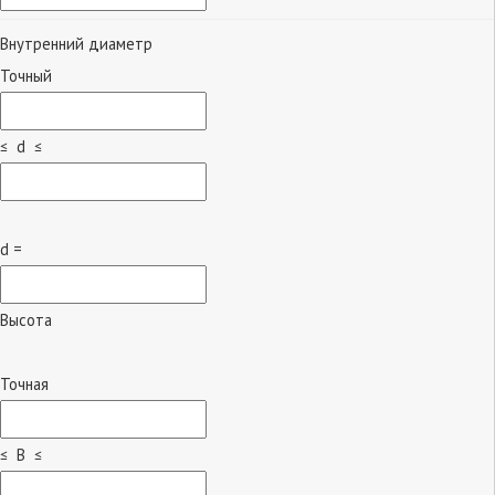
Внутренний диаметр
Точный
≤ d ≤
d =
Высота
Точная
≤ B ≤