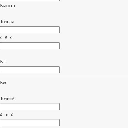
Высота
Точная
≤ B ≤
B =
Вес
Точный
≤ m ≤