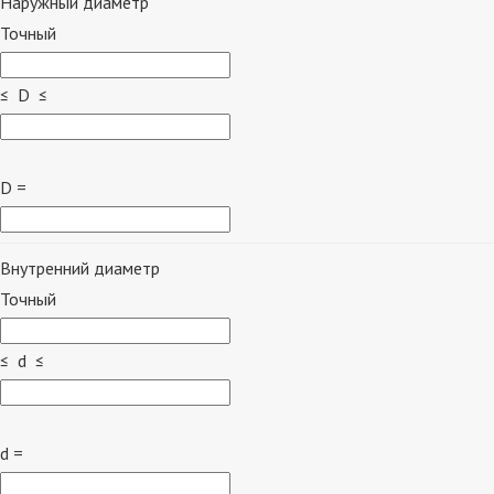
Наружный диаметр
Точный
≤ D ≤
D =
Внутренний диаметр
Точный
≤ d ≤
d =