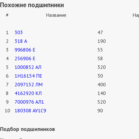
Похожие подшипники
#
Название
На
1
303
47
2
318 А
190
3
996806 Е
55
4
256906 Е
58
5
1000852 АЛ
320
6
1Н16154 ПЕ
30
7
2097152 ЛМ
400
8
4162920 КЛ
140
9
7000976 АЛ1
520
10
180308 АУ1С9
90
Подбор подшипников