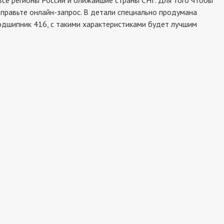
се регионы России и ближайшие страны СНГ. Для того чтобы
тправьте онлайн-запрос. В детали специально продумана
подшипник 416, с такими характеристиками будет лучшим