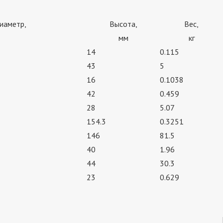
иаметр,
Высота,
Вес,
мм
кг
14
0.115
43
5
16
0.1038
42
0.459
28
5.07
154.3
0.3251
146
81.5
40
1.96
44
30.3
23
0.629