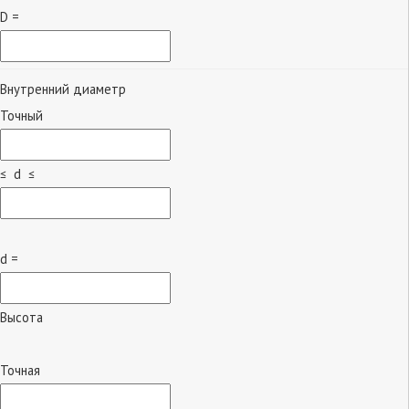
D =
Внутренний диаметр
Точный
≤ d ≤
d =
Высота
Точная