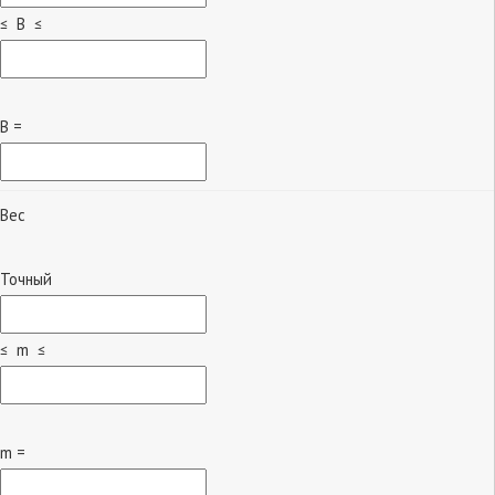
≤ B ≤
B =
Вес
Точный
≤ m ≤
m =