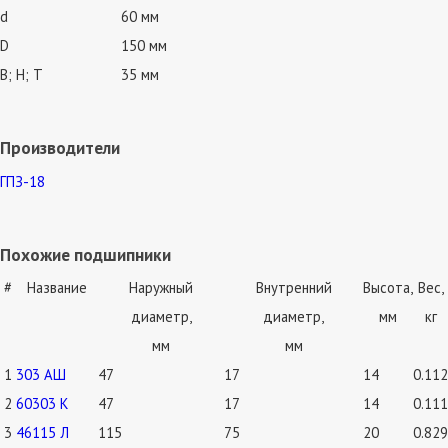
d
60 мм
D
150 мм
В; Н; Т
35 мм
Производители
ГПЗ-18
Похожие подшипники
#
Название
Наружный
Внутренний
Высота,
Вес,
диаметр,
диаметр,
мм
кг
мм
мм
1
303 АШ
47
17
14
0.112
2
60303 К
47
17
14
0.111
3
46115 Л
115
75
20
0.829