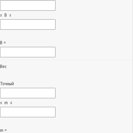
≤ B ≤
B =
Вес
Точный
≤ m ≤
m =