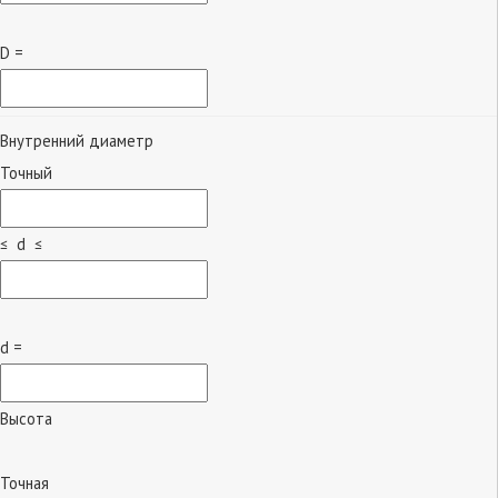
D =
Внутренний диаметр
Точный
≤ d ≤
d =
Высота
Точная