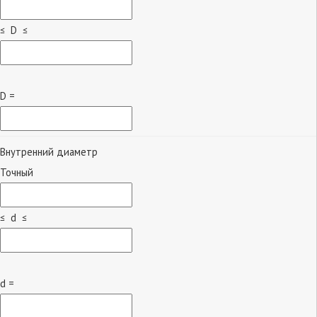
≤ D ≤
D =
Внутренний диаметр
Точный
≤ d ≤
d =