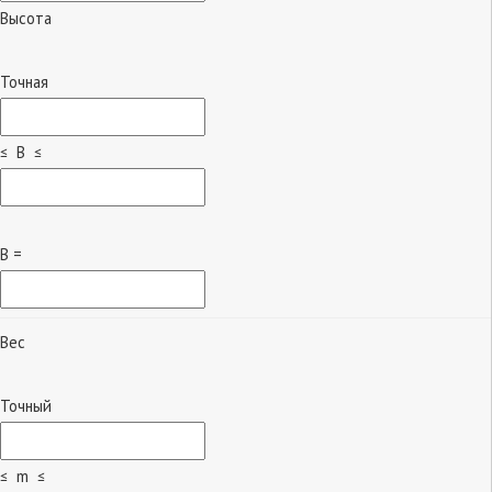
Высота
Точная
≤ B ≤
B =
Вес
Точный
≤ m ≤