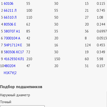
1
60106
55
30
13
0.115
2
66211 Л
100
55
21
0.745
3
66310 Л
110
50
27
1.08
4
80506 Е
62
30
20
0.244
5
380707 А1
85
35
36
0.6997
6
7000104 А
42
20
8
0.0513
7
5НР17124 Е
38
16
124
0.453
8
580306 КС17
72
30
19
0.349
9
4162930 КЛ1
210
150
60
5.98
10
480204
47
20
31
0.157
Н1К7У(2
Подбор подшипников
Наружный диаметр
Точный