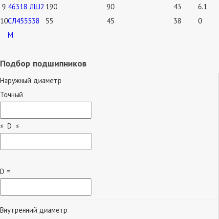
9
46318 ЛШ2
190
90
43
6.1
10
СЛ455538
55
45
38
0
М
Подбор подшипников
Наружный диаметр
Точный
≤ D ≤
D =
Внутренний диаметр