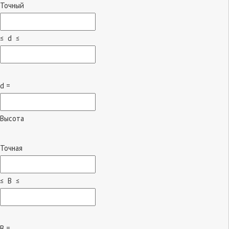
Точный
≤ d ≤
d =
Высота
Точная
≤ B ≤
B =