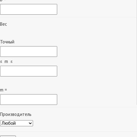
Вес
Точный
≤ m ≤
m =
Производитель