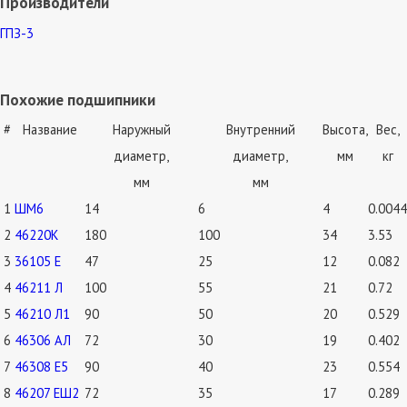
Производители
ГПЗ-3
Похожие подшипники
#
Название
Наружный
Внутренний
Высота,
Вес,
диаметр,
диаметр,
мм
кг
мм
мм
1
ШМ6
14
6
4
0.0044
2
46220К
180
100
34
3.53
3
36105 Е
47
25
12
0.082
4
46211 Л
100
55
21
0.72
5
46210 Л1
90
50
20
0.529
6
46306 АЛ
72
30
19
0.402
7
46308 Е5
90
40
23
0.554
8
46207 ЕШ2
72
35
17
0.289