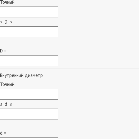
Точный
≤ D ≤
D =
Внутренний диаметр
Точный
≤ d ≤
d =