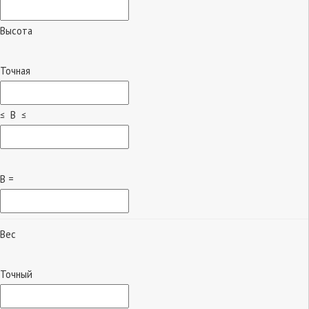
Высота
Точная
≤ B ≤
B =
Вес
Точный