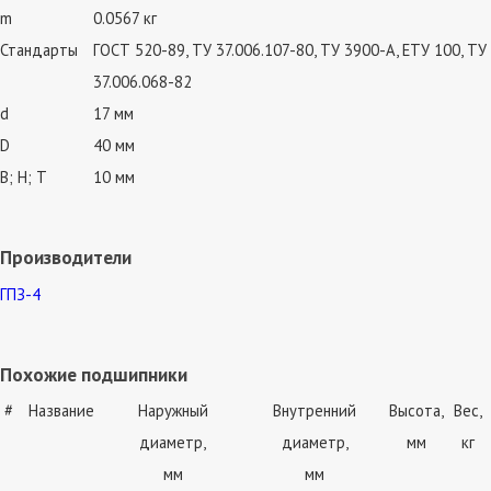
m
0.0567 кг
Стандарты
ГОСТ 520-89, ТУ 37.006.107-80, ТУ 3900-А, ЕТУ 100, ТУ
37.006.068-82
d
17 мм
D
40 мм
В; Н; Т
10 мм
Производители
ГПЗ-4
Похожие подшипники
#
Название
Наружный
Внутренний
Высота,
Вес,
диаметр,
диаметр,
мм
кг
мм
мм