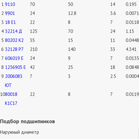
1
9110
70
50
14
0.195
2
9901
24
12.8
3.6
0.0071
3
18 Е1
22
8
7
0.0118
4
32214 Д
125
70
24
1.15
5
80202 К2
35
15
11
0.0448
6
32128 Р7
210
140
33
4.341
7
606019 Е
24
9
7
0.0135
8
1236905 E
42
25
18
0.0848
9
2006083
7
3
2.5
0.0004
ЮТ
10
80018
22
8
7
0.0119
К1С17
Подбор подшипников
Наружный диаметр