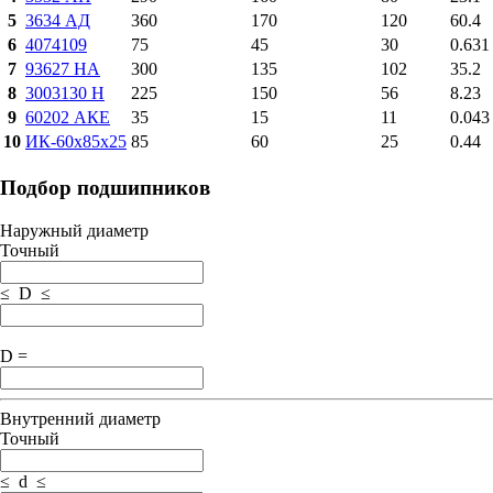
5
3634 АД
360
170
120
60.4
6
4074109
75
45
30
0.631
7
93627 НА
300
135
102
35.2
8
3003130 Н
225
150
56
8.23
9
60202 АКЕ
35
15
11
0.043
10
ИК-60х85х25
85
60
25
0.44
Подбор подшипников
Наружный диаметр
Точный
≤ D ≤
D =
Внутренний диаметр
Точный
≤ d ≤