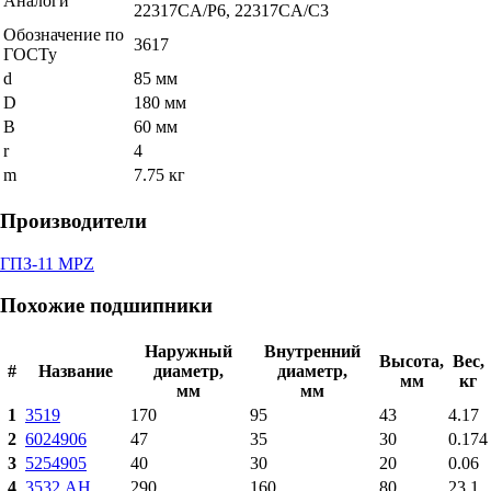
Аналоги
22317CA/P6, 22317CA/C3
Обозначение по
3617
ГОСТу
d
85 мм
D
180 мм
B
60 мм
r
4
m
7.75 кг
Производители
ГПЗ-11 MPZ
Похожие подшипники
Наружный
Внутренний
Высота,
Вес,
#
Название
диаметр,
диаметр,
мм
кг
мм
мм
1
3519
170
95
43
4.17
2
6024906
47
35
30
0.174
3
5254905
40
30
20
0.06
4
3532 АН
290
160
80
23.1