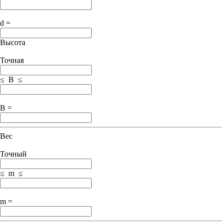
d =
Высота
Точная
≤ B ≤
B =
Вес
Точный
≤ m ≤
m =