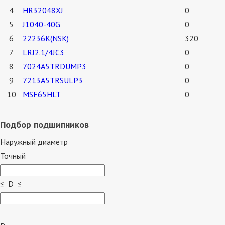
4
HR32048XJ
0
5
J1040-40G
0
6
22236K(NSK)
320
7
LRJ2.1/4JC3
0
8
7024A5TRDUMP3
0
9
7213A5TRSULP3
0
10
MSF65HLT
0
Подбор подшипников
Наружный диаметр
Точный
≤ D ≤