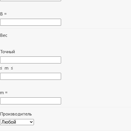
B =
Вес
Точный
≤ m ≤
m =
Производитель