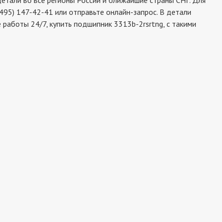
тали во все регионы России и ближайшие страны СНГ. Для
495) 147-42-41 или отправьте онлайн-запрос. В детали
работы 24/7, купить подшипник 3313b-2rsrtng, с такими