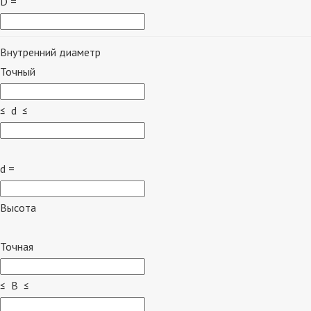
D =
Внутренний диаметр
Точный
≤ d ≤
d =
Высота
Точная
≤ B ≤