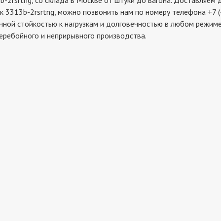
rtng, со склада в Москве от штуки до вагона. Доставляем де
к 3313b-2rsrtng, можно позвонить нам по номеру телефона +7 (
чной стойкостью к нагрузкам и долговечностью в любом режиме 
еребойного и неприрывного производства.