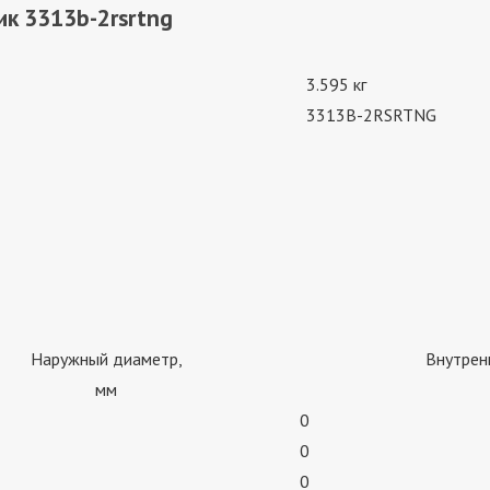
к 3313b-2rsrtng
3.595 кг
3313B-2RSRTNG
Наружный диаметр,
Внутрен
мм
0
0
0