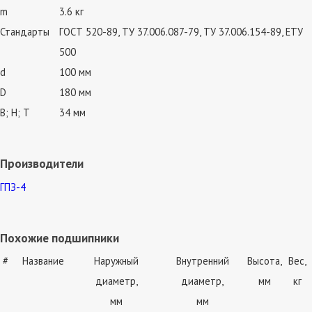
m
3.6 кг
Стандарты
ГОСТ 520-89, ТУ 37.006.087-79, ТУ 37.006.154-89, ЕТУ
500
d
100 мм
D
180 мм
В; Н; Т
34 мм
Производители
ГПЗ-4
Похожие подшипники
#
Название
Наружный
Внутренний
Высота,
Вес,
диаметр,
диаметр,
мм
кг
мм
мм