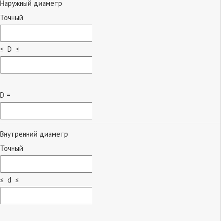
Наружный диаметр
Точный
≤ D ≤
D =
Внутренний диаметр
Точный
≤ d ≤