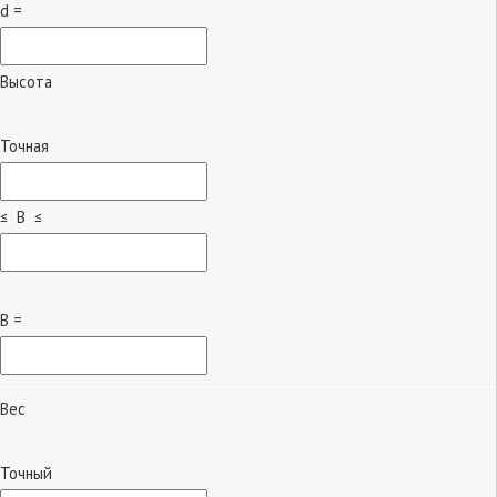
d =
Высота
Точная
≤ B ≤
B =
Вес
Точный