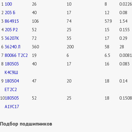
1
100
26
10
8
0.0226
2
203 Б
40
17
12
0.08
3
864915
106
74
57.9
1.54
4
205 Р2
52
25
15
0.155
5
36207К
72
35
17
0.29
6
36240 Л
360
200
58
28
7
80066 Т2С2
19
6
6.5
0.0081
8
180503
40
17
16
0.083
К4С9Ш
9
180504
47
20
18
0.14
ЕТ2С2
10
180505
52
25
18
0.1508
А1УС17
Подбор подшипников