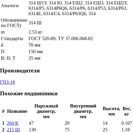
314 Ш1У, 314 Ю, 314 ЕШ2, 314 ЕШ3, 314 ЕШ2У,
Аналоги
6314/P5, 6314P6Q6, 6314/P6, 6314/P53, 6314/P63,
6314E, 6314/C4, 6314/P63Q6, 314
Обозначение
314 Ш
по ГОСТу
m
2.53 кг
Стандарты
ГОСТ 520-89, ТУ 37.006.068-82
d
70 мм
D
150 мм
В; Н; Т
35 мм
Производители
ГПЗ-18
Похожие подшипники
Наружный
Внутренний
Высота,
Вес,
#
Название
диаметр,
диаметр,
мм
кг
мм
мм
1
204 К
47
20
14
0.107
2
215 Ш
130
75
25
1.18