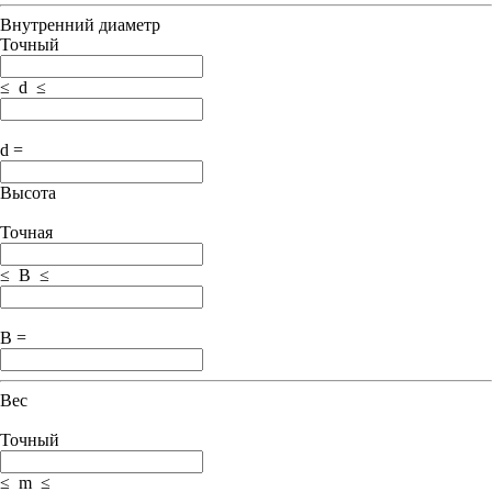
Внутренний диаметр
Точный
≤ d ≤
d =
Высота
Точная
≤ B ≤
B =
Вес
Точный
≤ m ≤