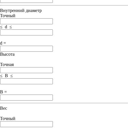
Внутренний диаметр
Точный
≤ d ≤
d =
Высота
Точная
≤ B ≤
B =
Вес
Точный