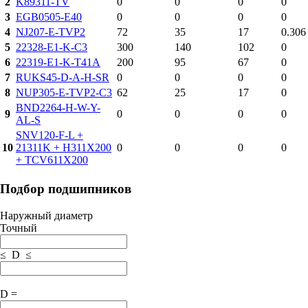
2
K89311-TV
0
0
0
0
3
EGB0505-E40
0
0
0
0
4
NJ207-E-TVP2
72
35
17
0.306
5
22328-E1-K-C3
300
140
102
0
6
22319-E1-K-T41A
200
95
67
0
7
RUKS45-D-A-H-SR
0
0
0
0
8
NUP305-E-TVP2-C3
62
25
17
0
BND2264-H-W-Y-
9
0
0
0
0
AL-S
SNV120-F-L +
10
21311K + H311X200
0
0
0
0
+ TCV611X200
Подбор подшипников
Наружный диаметр
Точный
≤ D ≤
D =