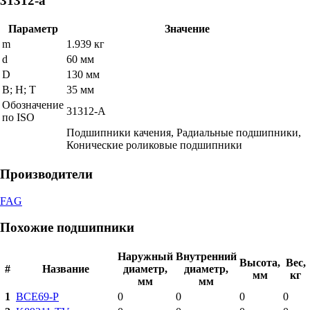
31312-a
Параметр
Значение
m
1.939 кг
d
60 мм
D
130 мм
В; Н; Т
35 мм
Обозначение
31312-A
по ISO
Подшипники качения, Радиальные подшипники,
Конические роликовые подшипники
Производители
FAG
Похожие подшипники
Наружный
Внутренний
Высота,
Вес,
#
Название
диаметр,
диаметр,
мм
кг
мм
мм
1
BCE69-P
0
0
0
0