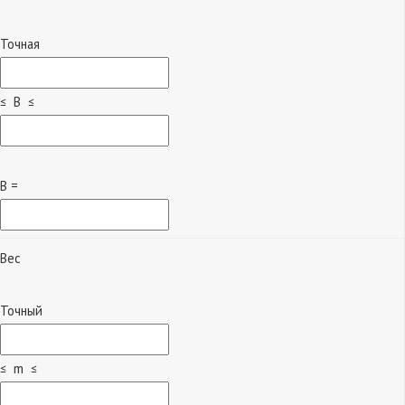
Точная
≤ B ≤
B =
Вес
Точный
≤ m ≤