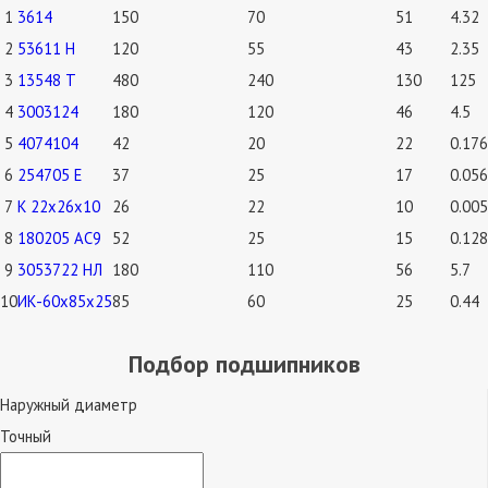
1
3614
150
70
51
4.32
2
53611 Н
120
55
43
2.35
3
13548 Т
480
240
130
125
4
3003124
180
120
46
4.5
5
4074104
42
20
22
0.176
6
254705 Е
37
25
17
0.056
7
К 22х26х10
26
22
10
0.005
8
180205 АС9
52
25
15
0.128
9
3053722 НЛ
180
110
56
5.7
10
ИК-60х85х25
85
60
25
0.44
Подбор подшипников
Наружный диаметр
Точный