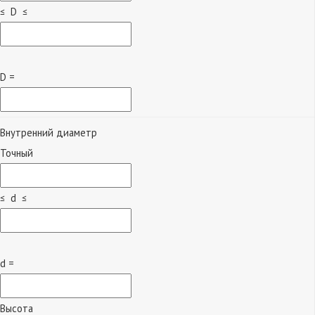
≤ D ≤
D =
Внутренний диаметр
Точный
≤ d ≤
d =
Высота