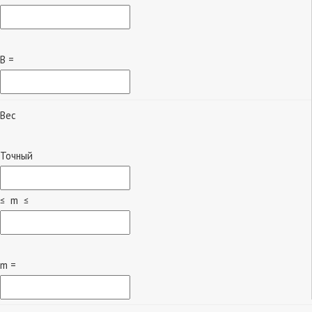
B =
Вес
Точный
≤ m ≤
m =