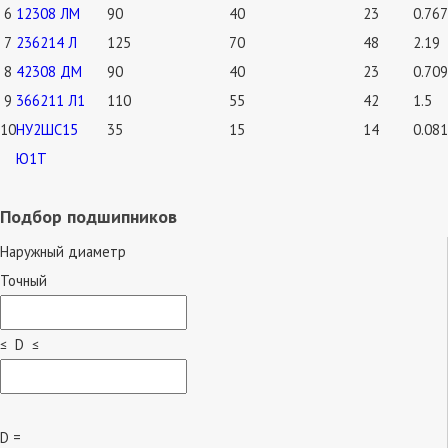
6
12308 ЛМ
90
40
23
0.767
7
236214 Л
125
70
48
2.19
8
42308 ДМ
90
40
23
0.709
9
366211 Л1
110
55
42
1.5
10
НУ2ШС15
35
15
14
0.081
Ю1Т
Подбор подшипников
Наружный диаметр
Точный
≤ D ≤
D =