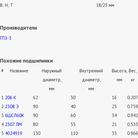
В; Н; Т
18/25 мм
Производители
ГПЗ-3
Похожие подшипники
#
Название
Наружный
Внутренний
Высота,
Вес,
диаметр,
диаметр,
мм
кг
мм
мм
1
206 К
62
30
16
0.207
2
2308 Э
90
40
23
0.759
3
6ШСЛ60К
90
60
34
0.942
4
2307 ЛМ
80
35
21
0.535
5
4024919
130
110
35
0.966