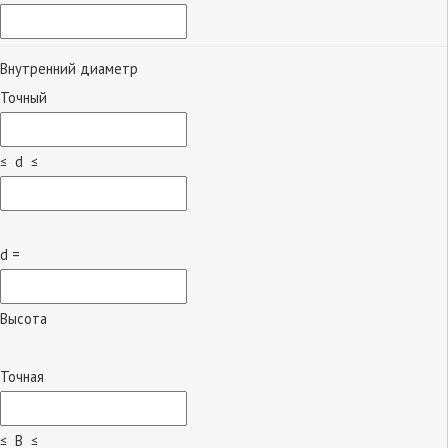
Внутренний диаметр
Точный
≤ d ≤
d =
Высота
Точная
≤ B ≤