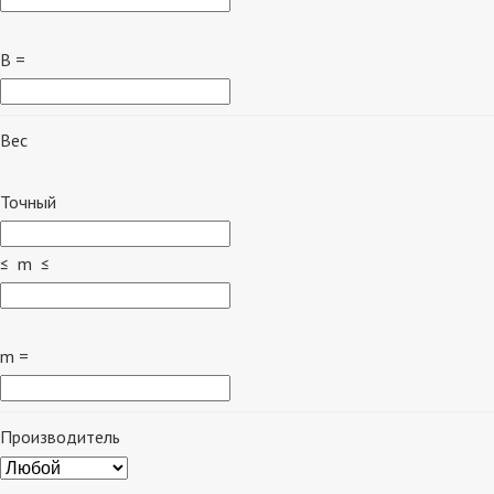
B =
Вес
Точный
≤ m ≤
m =
Производитель