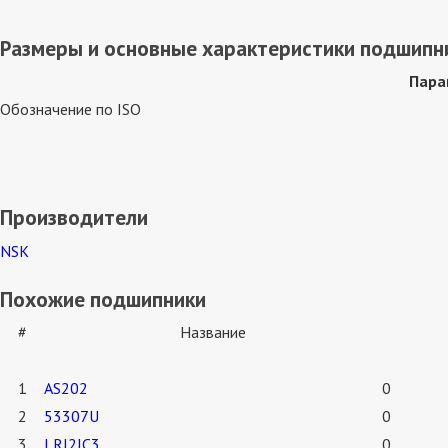
Размеры и основные характеристики подшип
Пара
Обозначение по ISO
Производители
NSK
Похожие подшипники
#
Название
1
AS202
0
2
53307U
0
3
LRJ2JC3
0