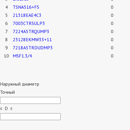
4
TSNA516+FS
0
5
21318EAE4C3
0
6
7003CTRSULP3
0
7
7224A5TRQUMP3
0
8
23128EKMW33+11
0
9
7218A5TRDUDMP3
0
10
MSF1.3/4
0
Наружный диаметр
Точный
≤ D ≤