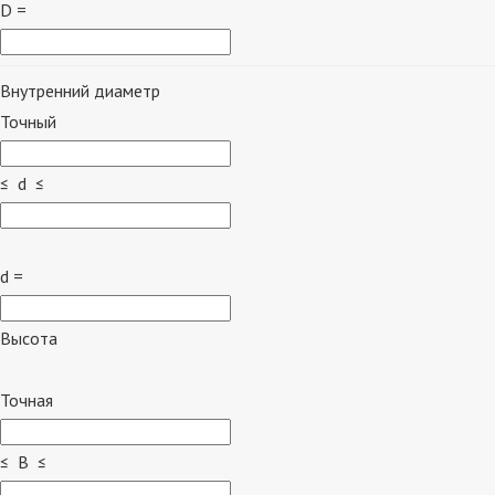
D =
Внутренний диаметр
Точный
≤ d ≤
d =
Высота
Точная
≤ B ≤