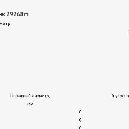
ник 29268m
метр
Наружный диаметр,
Внутренн
мм
0
0
0