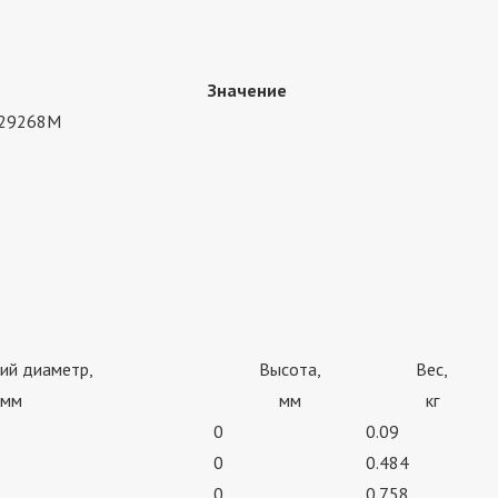
Значение
29268M
ий диаметр,
Высота,
Вес,
мм
мм
кг
0
0.09
0
0.484
0
0.758