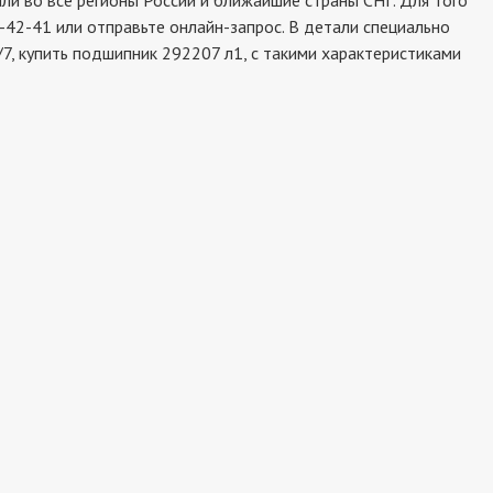
и во все регионы России и ближайшие страны СНГ. Для того
-42-41 или отправьте онлайн-запрос. В детали специально
7, купить подшипник 292207 л1, с такими характеристиками