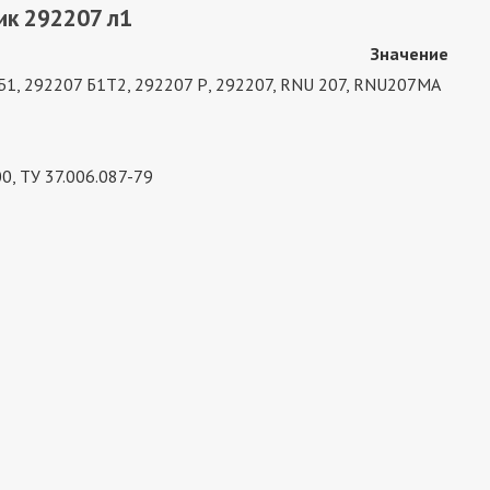
ик 292207 л1
Значение
Б1, 292207 Б1Т2, 292207 Р, 292207, RNU 207, RNU207MA
0, ТУ 37.006.087-79