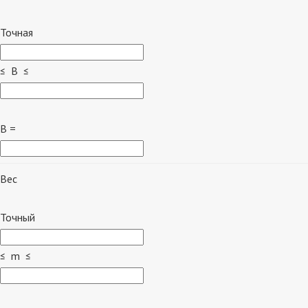
Точная
≤ B ≤
B =
Вес
Точный
≤ m ≤