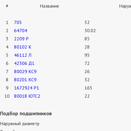
#
Название
Наруж
1
705
52
2
64704
30.02
3
2209 Р
85
4
80102 К
28
5
46112 Л
95
6
42306 Д1
72
7
80029 КС9
26
8
80201 КС9
32
9
1672924 Р1
165
10
80018 ЮТС2
22
Подбор подшипников
Наружный диаметр