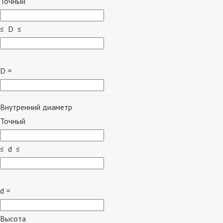
Точный
≤ D ≤
D =
Внутренний диаметр
Точный
≤ d ≤
d =
Высота