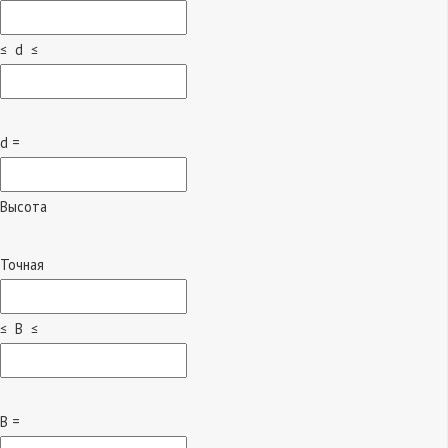
≤ d ≤
d =
Высота
Точная
≤ B ≤
B =