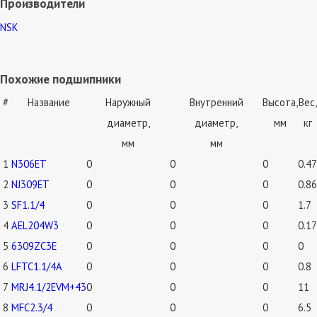
Производители
NSK
Похожие подшипники
#
Название
Наружный
Внутренний
Высота,
Вес,
диаметр,
диаметр,
мм
кг
мм
мм
1
N306ET
0
0
0
0.47
2
NJ309ET
0
0
0
0.86
3
SF1.1/4
0
0
0
1.7
4
AEL204W3
0
0
0
0.17
5
6309ZC3E
0
0
0
0
6
LFTC1.1/4A
0
0
0
0.8
7
MRJ4.1/2EVM+43
0
0
0
11
8
MFC2.3/4
0
0
0
6.5