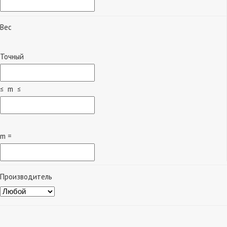
Вес
Точный
≤ m ≤
m =
Производитель