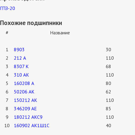
ГПЗ-20
Похожие подшипники
#
Название
1
8903
30
2
212 А
110
3
8307 К
68
4
310 АК
110
5
160208 А
80
6
50206 АК
62
7
150212 АК
110
8
346209 АЕ
85
9
180212 АКС9
110
10
160902 АК1Ш1С
40