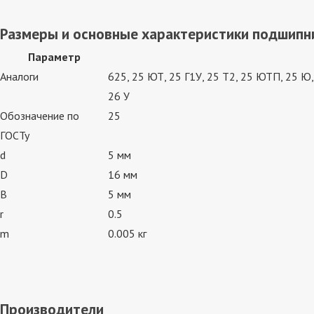
Размеры и основные характеристики подшипн
Параметр
Аналоги
625, 25 ЮТ, 25 Г1У, 25 Т2, 25 ЮТП, 25 Ю
26 У
Обозначение по
25
ГОСТу
d
5 мм
D
16 мм
B
5 мм
r
0.5
m
0.005 кг
Производители