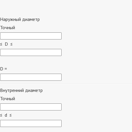
Наружный диаметр
Точный
≤ D ≤
D =
Внутренний диаметр
Точный
≤ d ≤