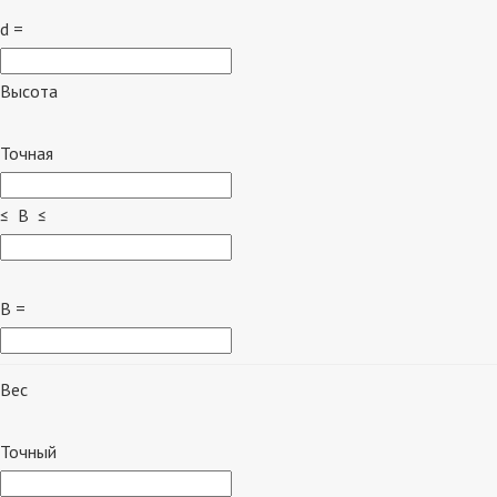
d =
Высота
Точная
≤ B ≤
B =
Вес
Точный