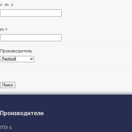
≤ m ≤
m =
Производитель
Поиск
Производители
ГПЗ-1