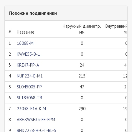
Похожие подшипники
Наружный диаметр,
Внутренний д
#
Название
мм
мм
1
16068-M
0
0
2
KWVE55-B-L
0
0
3
KRE47-PP-A
24
47
4
NUP224-E-M1
215
120
5
SL045005-PP
47
25
6
SL183068-TB
0
0
7
23038-E1A-K-M
290
190
8
ABE.KWSE35-FE-FPM
0
0
9
BND2228-H-C-T-BL-S
0
0