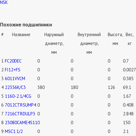
NSK
Похожие подшипники
#
Название
Наружный
Внутренний
Высота,
Вес,
диаметр,
диаметр,
мм
кг
мм
мм
1
FC20DEC
0
0
0
0.7
2
FI12+FS
0
0
0
0.0027
3
6011VVCM
0
0
0
0.385
4
22336K/C3
380
180
126
69.1
5
1160-2.1/4CG
0
0
0
1.67
6
7012CTRSUMP4
0
0
0
0.408
7
7216CTRDULP3
0
0
0
2.848
8
23080CAME4S11
0
0
0
150
9
MSC1.1/2
0
0
0
2.1