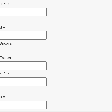
≤ d ≤
d =
Высота
Точная
≤ B ≤
B =