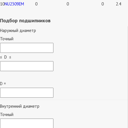
10
NU2309EM
0
0
0
2.4
Подбор подшипников
Наружный диаметр
Точный
≤ D ≤
D =
Внутренний диаметр
Точный