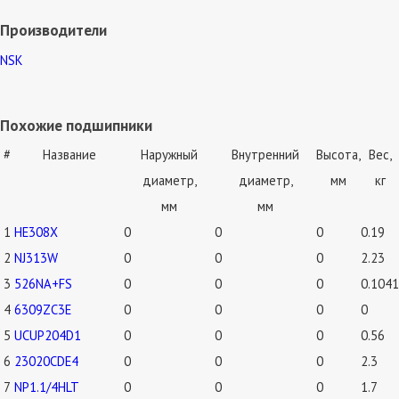
Производители
NSK
Похожие подшипники
#
Название
Наружный
Внутренний
Высота,
Вес,
диаметр,
диаметр,
мм
кг
мм
мм
1
HE308X
0
0
0
0.19
2
NJ313W
0
0
0
2.23
3
526NA+FS
0
0
0
0.1041
4
6309ZC3E
0
0
0
0
5
UCUP204D1
0
0
0
0.56
6
23020CDE4
0
0
0
2.3
7
NP1.1/4HLT
0
0
0
1.7