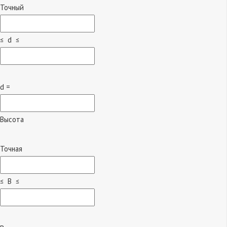
Точный
≤ d ≤
d =
Высота
Точная
≤ B ≤