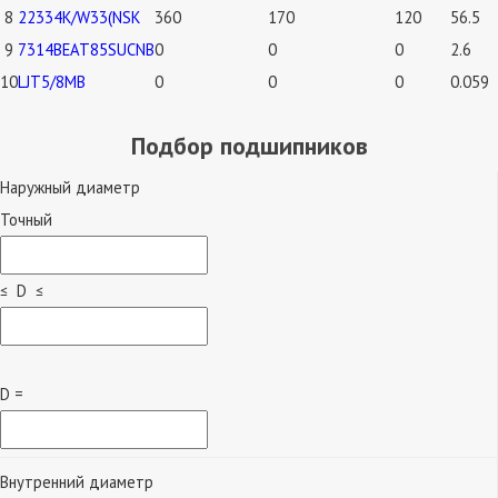
8
22334К/W33(NSK
360
170
120
56.5
9
7314BEAT85SUCNB
0
0
0
2.6
10
LJT5/8MB
0
0
0
0.059
Подбор подшипников
Наружный диаметр
Точный
≤ D ≤
D =
Внутренний диаметр