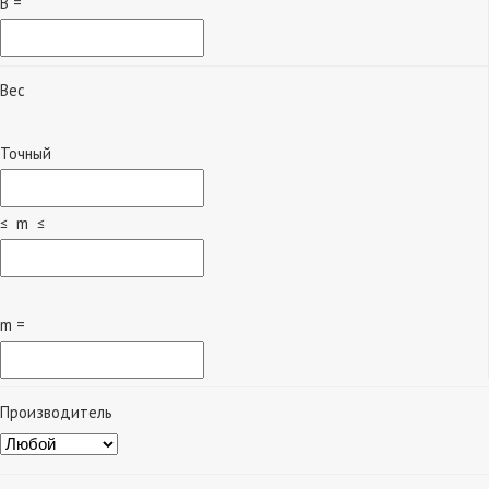
B =
Вес
Точный
≤ m ≤
m =
Производитель