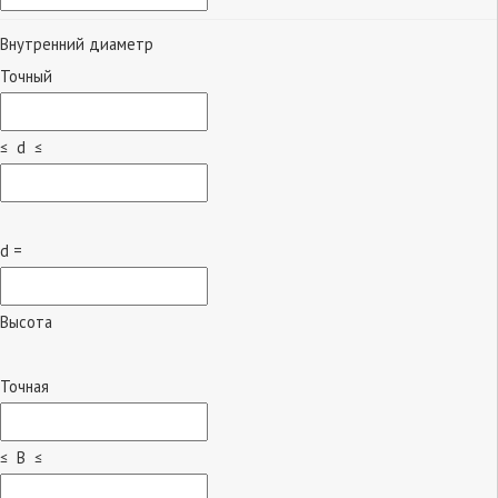
Внутренний диаметр
Точный
≤ d ≤
d =
Высота
Точная
≤ B ≤