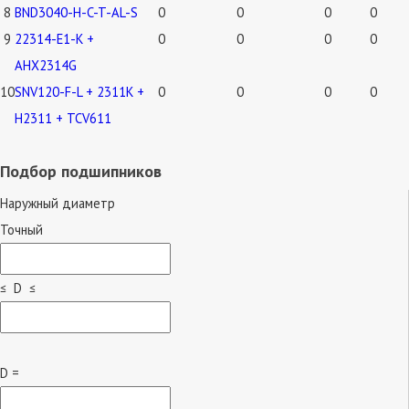
8
BND3040-H-C-T-AL-S
0
0
0
0
9
22314-E1-K +
0
0
0
0
AHX2314G
10
SNV120-F-L + 2311K +
0
0
0
0
H2311 + TCV611
Подбор подшипников
Наружный диаметр
Точный
≤ D ≤
D =