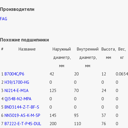
Производители
FAG
Похожие подшипники
#
Название
Наружный
Внутренний
Высота,
Вес,
диаметр,
диаметр,
мм
кг
мм
мм
1
B7004C/P6
42
20
12
0.0654
2
H39/1700-HG
0
0
0
0
3
NJ214-E-M1A
125
70
24
0
4
QJ348-N2-MPA
0
0
0
0
5
BND3144-Z-T-BF-S
0
0
0
0
6
NN3019-AS-K-M-SP
145
95
37
0
7
B7222-E-T-P4S-DUL
200
110
76
0