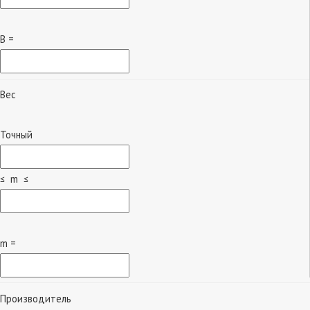
B =
Вес
Точный
≤ m ≤
m =
Производитель