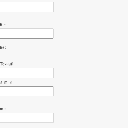
B =
Вес
Точный
≤ m ≤
m =