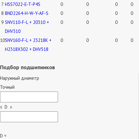
7
HSS7022-E-T-P4S
0
0
0
0
8
BND2264-H-W-Y-AF-S
0
0
0
0
9
SNV110-F-L + 20310 +
0
0
0
0
DHV310
10
SNV160-F-L + 23218K +
0
0
0
0
H2318X302 + DHV518
Подбор подшипников
Наружный диаметр
Точный
≤ D ≤
D =