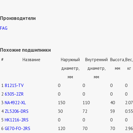
Производители
FAG
Похожие подшипники
#
Название
Наружный
Внутренний
Высота,
Вес,
диаметр,
диаметр,
мм
кг
мм
мм
1
81215-TV
0
0
0
0
2
6305-2ZR
0
0
0
0
3
NA4922-XL
150
110
40
2.07
4
ZL5206-DRS
30
72
59
0.55
5
HK1216-2RS
0
0
0
0
6
GE70-FO-2RS
120
70
70
2.96