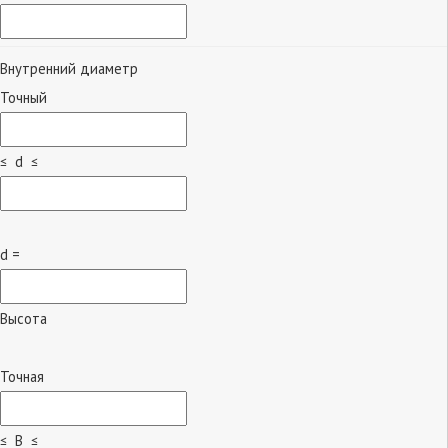
Внутренний диаметр
Точный
≤ d ≤
d =
Высота
Точная
≤ B ≤