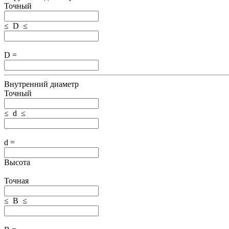
Точный
≤ D ≤
D =
Внутренний диаметр
Точный
≤ d ≤
d =
Высота
Точная
≤ B ≤