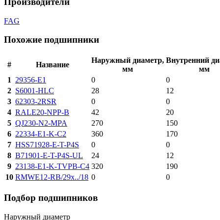
Производители
FAG
Похожие подшипники
Наружный диаметр,
Внутренний ди
#
Название
мм
мм
1
29356-E1
0
0
2
S6001-HLC
28
12
3
62303-2RSR
0
0
4
RALE20-NPP-B
42
20
5
QJ230-N2-MPA
270
150
6
22334-E1-K-C2
360
170
7
HSS71928-E-T-P4S
0
0
8
B71901-E-T-P4S-UL
24
12
9
23138-E1-K-TVPB-C4
320
190
10
RMWE12-RB/29x../18
0
0
Подбор подшипников
Наружный диаметр