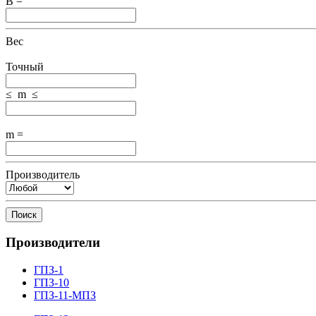
B =
Вес
Точный
≤ m ≤
m =
Производитель
Поиск
Производители
ГПЗ-1
ГПЗ-10
ГПЗ-11-МПЗ