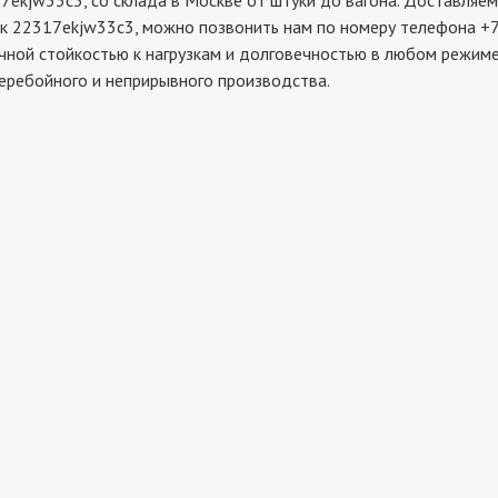
w33c3, со склада в Москве от штуки до вагона. Доставляем д
к 22317ekjw33c3, можно позвонить нам по номеру телефона +7 
чной стойкостью к нагрузкам и долговечностью в любом режиме
еребойного и неприрывного производства.