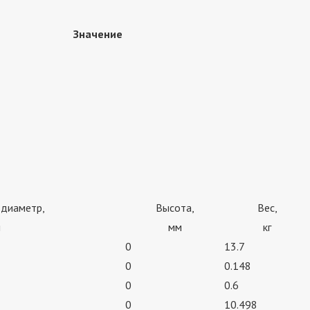
Значение
 диаметр,
Высота,
Вес,
м
мм
кг
0
13.7
0
0.148
0
0.6
0
10.498