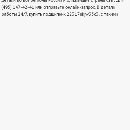
етали во все регионы России и ближайшие страны СНГ. Для
(495) 147-42-41 или отправьте онлайн-запрос. В детали
 работы 24/7, купить подшипник 22317ekjw33c3, с такими