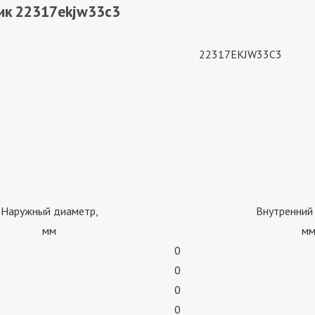
ик 22317ekjw33c3
22317EKJW33C3
Наружный диаметр,
Внутренний
мм
м
0
0
0
0