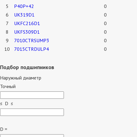
5
P40P+42
0
6
UK319D1
0
7
UKFC216D1
0
8
UKFS309D1
0
9
7010CTRSUMP3
0
10
7015CTRDULP4
0
Подбор подшипников
Наружный диаметр
Точный
≤ D ≤
D =