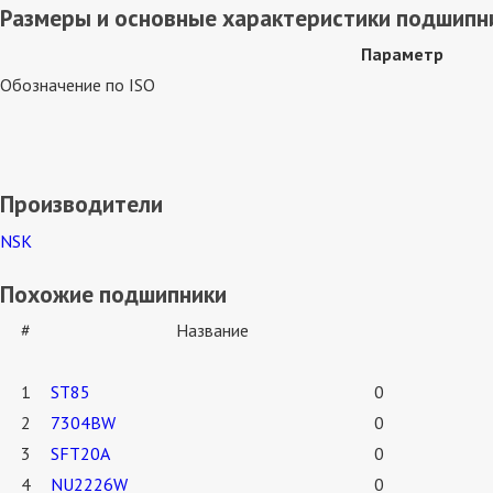
Размеры и основные характеристики подшипн
Параметр
Обозначение по ISO
Производители
NSK
Похожие подшипники
#
Название
1
ST85
0
2
7304BW
0
3
SFT20A
0
4
NU2226W
0