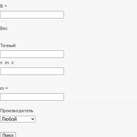
B =
Вес
Точный
≤ m ≤
m =
Производитель
Поиск