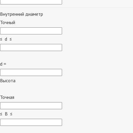
Внутренний диаметр
Точный
≤ d ≤
d =
Высота
Точная
≤ B ≤