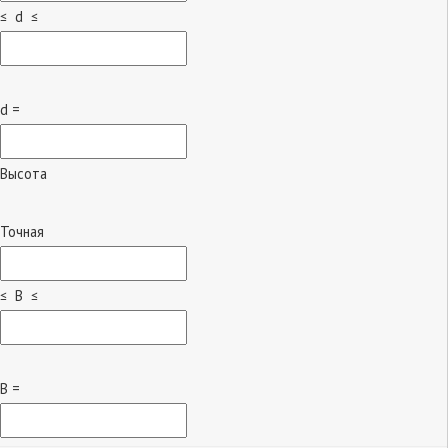
≤ d ≤
d =
Высота
Точная
≤ B ≤
B =