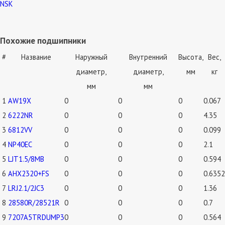
NSK
Похожие подшипники
#
Название
Наружный
Внутренний
Высота,
Вес,
диаметр,
диаметр,
мм
кг
мм
мм
1
AW19X
0
0
0
0.067
2
6222NR
0
0
0
4.35
3
6812VV
0
0
0
0.099
4
NP40EC
0
0
0
2.1
5
LJT1.5/8MB
0
0
0
0.594
6
AHX2320+FS
0
0
0
0.6352
7
LRJ2.1/2JC3
0
0
0
1.36
8
28580R/28521R
0
0
0
0.7
9
7207A5TRDUMP3
0
0
0
0.564