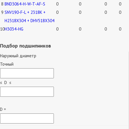
8
BND3064-H-W-T-AF-S
0
0
0
0
9
SNV190-F-L + 2318K +
0
0
0
0
H2318X304 + DHV518X304
10
H3034-HG
0
0
0
0
Подбор подшипников
Наружный диаметр
Точный
≤ D ≤
D =