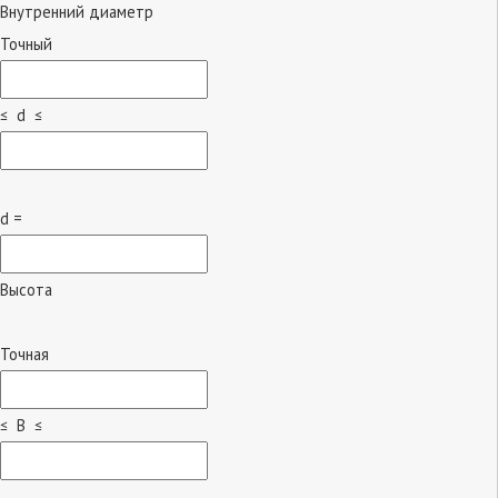
Внутренний диаметр
Точный
≤ d ≤
d =
Высота
Точная
≤ B ≤