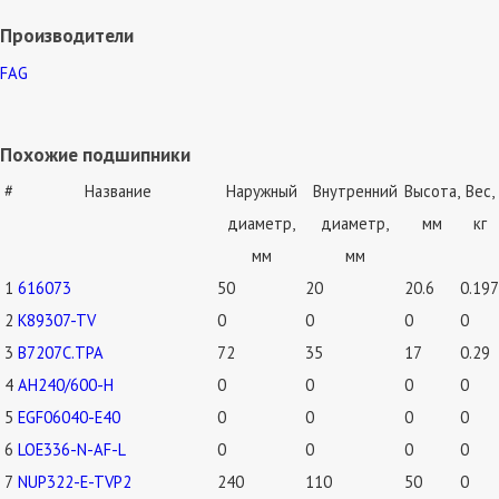
Производители
FAG
Похожие подшипники
#
Название
Наружный
Внутренний
Высота,
Вес,
диаметр,
диаметр,
мм
кг
мм
мм
1
616073
50
20
20.6
0.197
2
K89307-TV
0
0
0
0
3
B7207C.TPA
72
35
17
0.29
4
AH240/600-H
0
0
0
0
5
EGF06040-E40
0
0
0
0
6
LOE336-N-AF-L
0
0
0
0
7
NUP322-E-TVP2
240
110
50
0