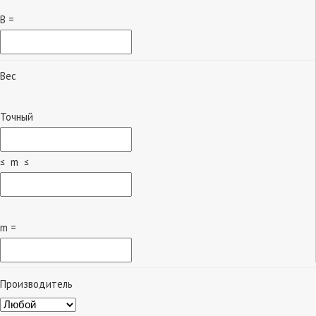
B =
Вес
Точный
≤ m ≤
m =
Производитель