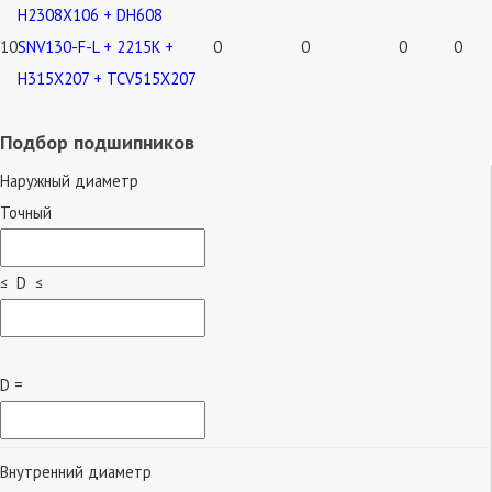
H2308X106 + DH608
10
SNV130-F-L + 2215K +
0
0
0
0
H315X207 + TCV515X207
Подбор подшипников
Наружный диаметр
Точный
≤ D ≤
D =
Внутренний диаметр