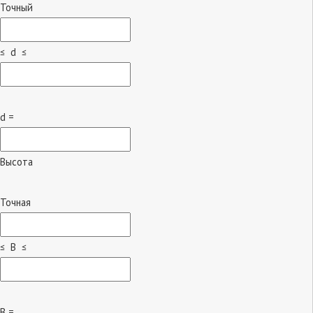
Точный
≤ d ≤
d =
Высота
Точная
≤ B ≤
B =