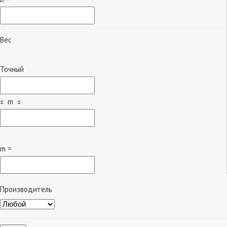
Вес
Точный
≤ m ≤
m =
Производитель