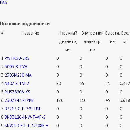
FAG
Похожие подшипники
#
Название
Наружный
Внутренний
Высота,
Вес,
диаметр,
диаметр,
мм
кг
мм
мм
1
PWTR50-2RS
0
0
0
0
2
3005-B-TVH
0
0
0
0
3
230SM220-MA
0
0
0
0
4
N307-E-TVP2
80
35
21
0.462
5
RUS38206-KS
0
0
0
0
6
23022-E1-TVPB
170
110
45
3.618
7
B7217-C-T-P4S-UM
0
0
0
0
8
BND3126-H-W-T-AF-S
0
0
0
0
9
SNV090-F-L + 22308K +
0
0
0
0