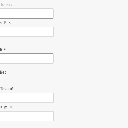
Точная
≤ B ≤
B =
Вес
Точный
≤ m ≤