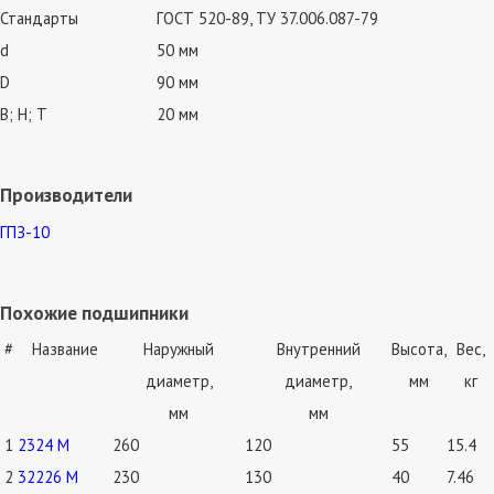
Стандарты
ГОСТ 520-89, ТУ 37.006.087-79
d
50 мм
D
90 мм
В; Н; Т
20 мм
Производители
ГПЗ-10
Похожие подшипники
#
Название
Наружный
Внутренний
Высота,
Вес,
диаметр,
диаметр,
мм
кг
мм
мм
1
2324 М
260
120
55
15.4
2
32226 М
230
130
40
7.46