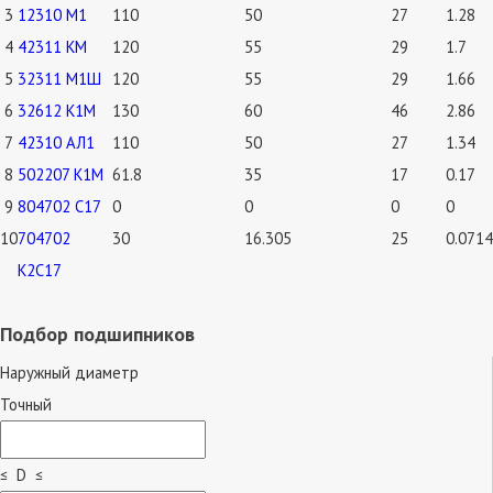
3
12310 М1
110
50
27
1.28
4
42311 КМ
120
55
29
1.7
5
32311 М1Ш
120
55
29
1.66
6
32612 К1М
130
60
46
2.86
7
42310 АЛ1
110
50
27
1.34
8
502207 К1М
61.8
35
17
0.17
9
804702 С17
0
0
0
0
10
704702
30
16.305
25
0.0714
К2С17
Подбор подшипников
Наружный диаметр
Точный
≤ D ≤