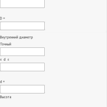
D =
Внутренний диаметр
Точный
≤ d ≤
d =
Высота