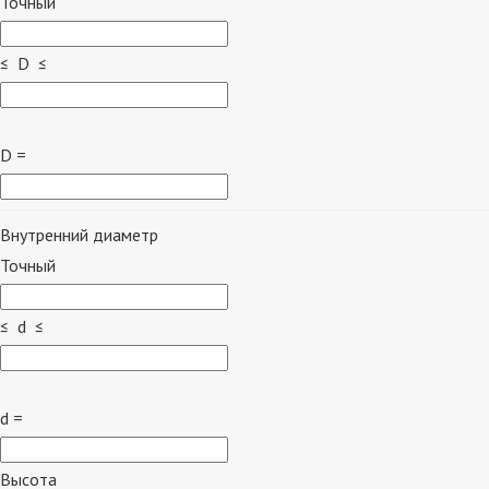
Точный
≤ D ≤
D =
Внутренний диаметр
Точный
≤ d ≤
d =
Высота