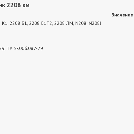
ик 2208 км
Значение
 К1, 2208 Б1, 2208 Б1Т2, 2208 ЛМ, N208, N208J
9, ТУ 37.006.087-79