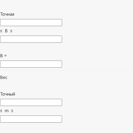
Точная
≤ B ≤
B =
Вес
Точный
≤ m ≤