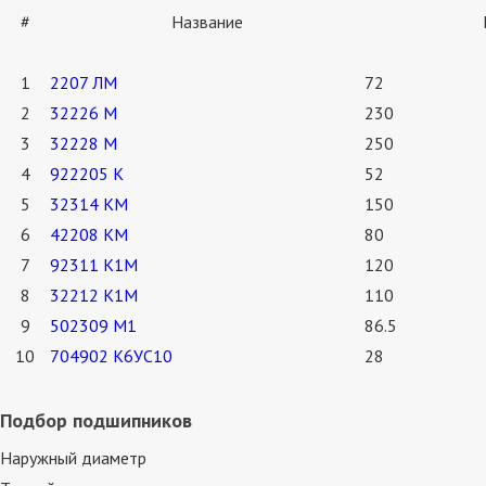
#
Название
1
2207 ЛМ
72
2
32226 М
230
3
32228 М
250
4
922205 К
52
5
32314 КМ
150
6
42208 КМ
80
7
92311 К1М
120
8
32212 К1М
110
9
502309 М1
86.5
10
704902 К6УС10
28
Подбор подшипников
Наружный диаметр