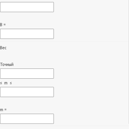
B =
Вес
Точный
≤ m ≤
m =