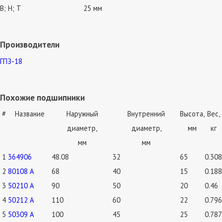
В; Н; Т
25 мм
Производители
ГПЗ-18
Похожие подшипники
#
Название
Наружный
Внутренний
Высота,
Вес,
диаметр,
диаметр,
мм
кг
мм
мм
1
364906
48.08
32
65
0.308
2
80108 А
68
40
15
0.188
3
50210 А
90
50
20
0.46
4
50212 А
110
60
22
0.796
5
50309 А
100
45
25
0.787