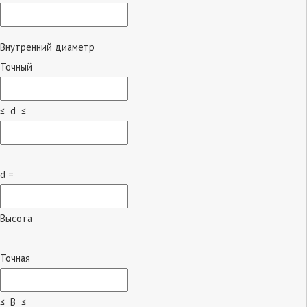
Внутренний диаметр
Точный
≤ d ≤
d =
Высота
Точная
≤ B ≤