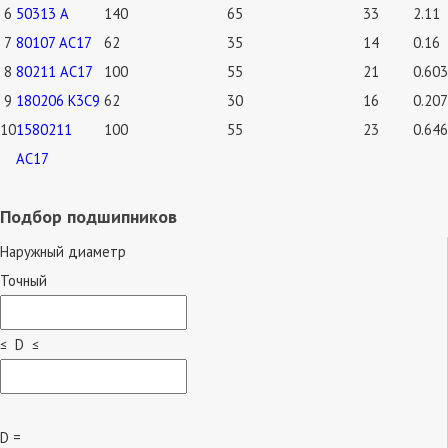
6
50313 А
140
65
33
2.11
7
80107 АС17
62
35
14
0.16
8
80211 АС17
100
55
21
0.603
9
180206 К3С9
62
30
16
0.207
10
1580211
100
55
23
0.646
АС17
Подбор подшипников
Наружный диаметр
Точный
≤ D ≤
D =