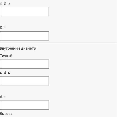
≤ D ≤
D =
Внутренний диаметр
Точный
≤ d ≤
d =
Высота