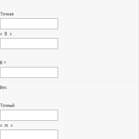
Точная
≤ B ≤
B =
Вес
Точный
≤ m ≤