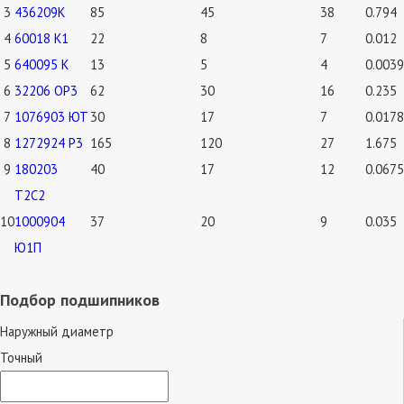
3
436209К
85
45
38
0.794
4
60018 К1
22
8
7
0.012
5
640095 К
13
5
4
0.0039
6
32206 ОР3
62
30
16
0.235
7
1076903 ЮТ
30
17
7
0.0178
8
1272924 Р3
165
120
27
1.675
9
180203
40
17
12
0.0675
Т2С2
10
1000904
37
20
9
0.035
Ю1П
Подбор подшипников
Наружный диаметр
Точный