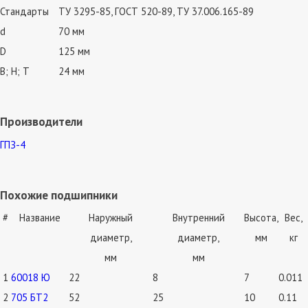
Стандарты
ТУ 3295-85, ГОСТ 520-89, ТУ 37.006.165-89
d
70 мм
D
125 мм
В; Н; Т
24 мм
Производители
ГПЗ-4
Похожие подшипники
#
Название
Наружный
Внутренний
Высота,
Вес,
диаметр,
диаметр,
мм
кг
мм
мм
1
60018 Ю
22
8
7
0.011
2
705 БТ2
52
25
10
0.11