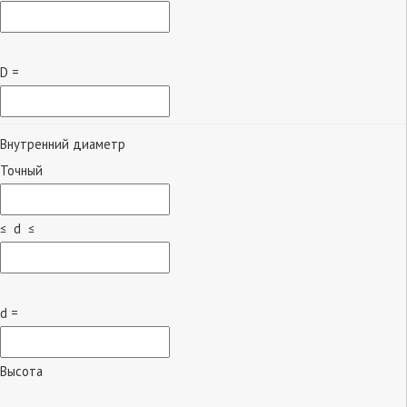
D =
Внутренний диаметр
Точный
≤ d ≤
d =
Высота