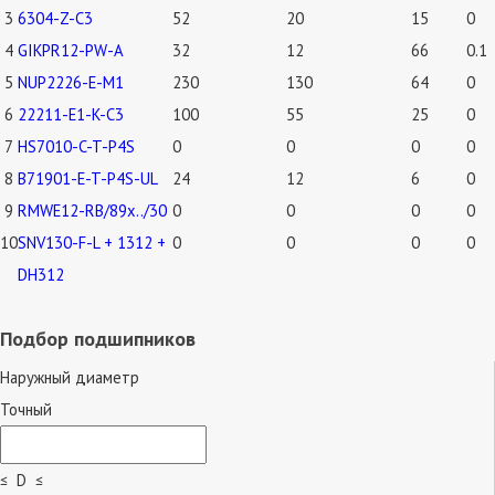
3
6304-Z-C3
52
20
15
0
4
GIKPR12-PW-A
32
12
66
0.1
5
NUP2226-E-M1
230
130
64
0
6
22211-E1-K-C3
100
55
25
0
7
HS7010-C-T-P4S
0
0
0
0
8
B71901-E-T-P4S-UL
24
12
6
0
9
RMWE12-RB/89x../30
0
0
0
0
10
SNV130-F-L + 1312 +
0
0
0
0
DH312
Подбор подшипников
Наружный диаметр
Точный
≤ D ≤