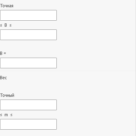
Точная
≤ B ≤
B =
Вес
Точный
≤ m ≤