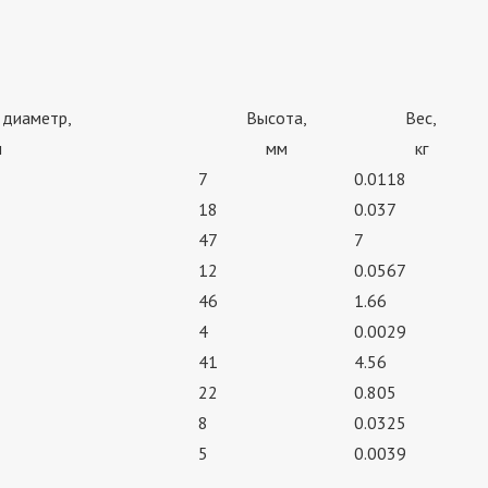
 диаметр,
Высота,
Вес,
м
мм
кг
7
0.0118
18
0.037
47
7
12
0.0567
46
1.66
4
0.0029
41
4.56
22
0.805
8
0.0325
5
0.0039