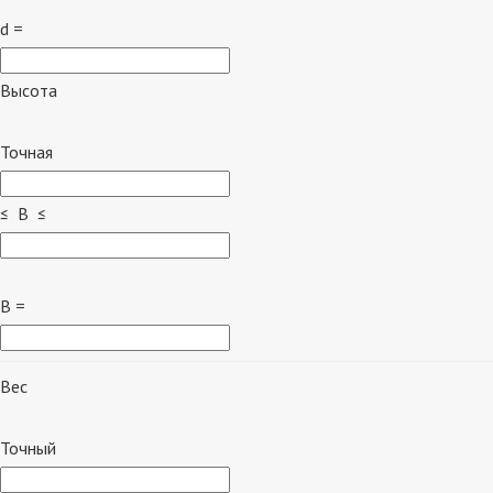
d =
Высота
Точная
≤ B ≤
B =
Вес
Точный