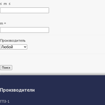
≤ m ≤
m =
Производитель
Поиск
Производители
ГПЗ-1