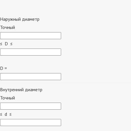
Наружный диаметр
Точный
≤ D ≤
D =
Внутренний диаметр
Точный
≤ d ≤