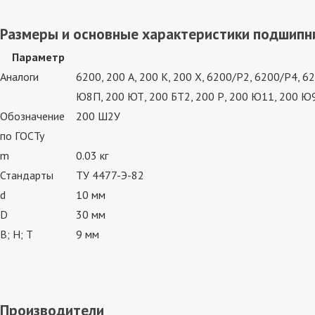
Размеры и основные характеристики подшипн
Параметр
Аналоги
6200, 200 А, 200 К, 200 Х, 6200/P2, 6200/P4,
Ю8П, 200 ЮТ, 200 БТ2, 200 Р, 200 Ю11, 200 Ю9
Обозначение
200 Ш2У
по ГОСТу
m
0.03 кг
Стандарты
ТУ 4477-Э-82
d
10 мм
D
30 мм
В; Н; Т
9 мм
Производители