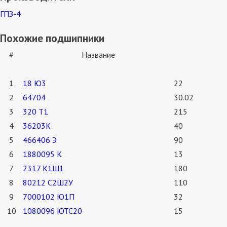
ГПЗ-4
Похожие подшипники
#
Название
1
18 Ю3
22
2
64704
30.02
3
320 Т1
215
4
36203К
40
5
466406 Э
90
6
1880095 К
13
7
2317 К1Ш1
180
8
80212 С2Ш2У
110
9
7000102 Ю1П
32
10
1080096 ЮТС20
15