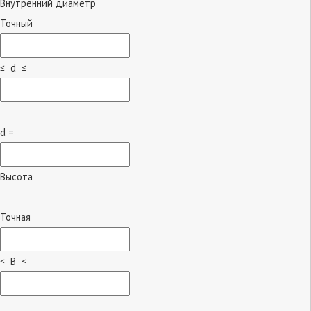
Внутренний диаметр
Точный
≤ d ≤
d =
Высота
Точная
≤ B ≤