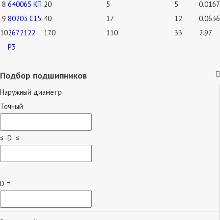
8
640065 КП
20
5
5
0.0167
9
80203 С15
40
17
12
0.0636
10
2672122
170
110
33
2.97
Р3
Подбор подшипников
Наружный диаметр
Точный
≤ D ≤
D =