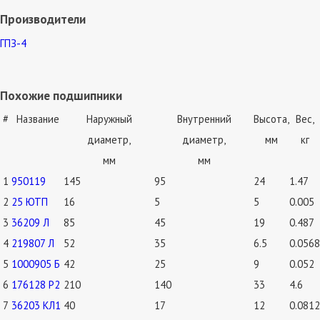
Производители
ГПЗ-4
Похожие подшипники
#
Название
Наружный
Внутренний
Высота,
Вес,
диаметр,
диаметр,
мм
кг
мм
мм
1
950119
145
95
24
1.47
2
25 ЮТП
16
5
5
0.005
3
36209 Л
85
45
19
0.487
4
219807 Л
52
35
6.5
0.0568
5
1000905 Б
42
25
9
0.052
6
176128 Р2
210
140
33
4.6
7
36203 КЛ1
40
17
12
0.0812