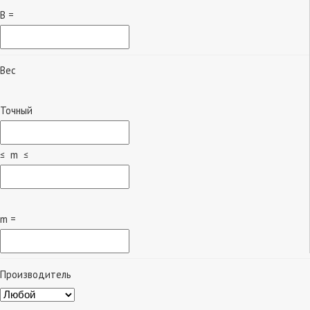
B =
Вес
Точный
≤ m ≤
m =
Производитель