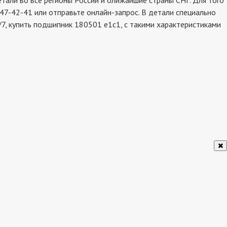
али во все регионы России и ближайшие страны СНГ. Для того
47-42-41 или отправьте онлайн-запрос. В детали специально
7, купить подшипник 180501 е1с1, с такими характеристиками