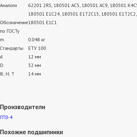
Аналоги
62201 2RS, 180501 АС5, 180501 АС9, 180501 К4С
180501 Е1С24, 180501 Е1Т2С15, 180501 Е1Т2С2,
Обозначение
180501 Е1С1
по ГОСТу
m
0.048 кг
Стандарты
ЕТУ 100
d
12 мм
D
32 мм
В; Н; Т
14 мм
Производители
ГПЗ-4
Похожие подшипники