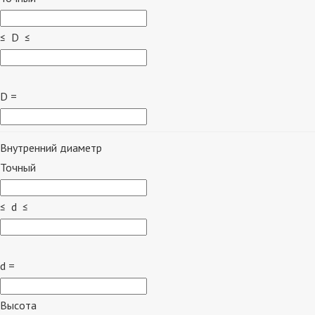
≤ D ≤
D =
Внутренний диаметр
Точный
≤ d ≤
d =
Высота