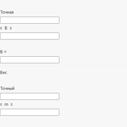
Точная
≤ B ≤
B =
Вес
Точный
≤ m ≤