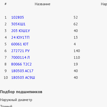
#
Название
Нар
1
102805
52
2
305KШ1
62
3
203 ЮШ1У
40
4
24 ЮУ1ТП
13
5
60061 ЮТ
4
6
272721 РУ
140
7
7000114 Л
110
8
80066 Т2С2
19
9
180503 AC17
40
10
180503 АС9Ш
40
Подбор подшипников
Наружный диаметр
Точный