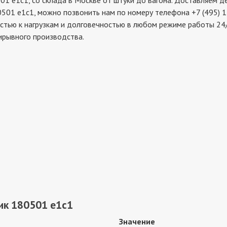
1с1, со склада в Москве от штуки до вагона. Доставляем дет
501 е1с1, можно позвонить нам по номеру телефона +7 (495) 1
стью к нагрузкам и долговечностью в любом режиме работы 24/
ирывного производства.
ик 180501 е1с1
Значение