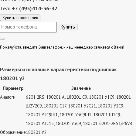
Тел: +7 (495)414-36-42
Купить в один клик
Пожалуйста, введите Ваш телефон, и наш менеджер свяжется с Вами!
Размеры и основные характеристики подшипник
180201 у2
Параметр
Значение
Аналоги
6201 2RS, 180201 А, 180201 С9, 180201 У1С9, 180201
Ш2У2С9, 180201 С17, 180201 У2С21, 180201 У2С9,
180201 У2С9Ш1, 180201 У3С9Ш1, 180201 Ш1С9,
180201 У3С15, 180201 У3С9, 180201, 6201-2RS1/P6VB
Обозначение
180201 У2