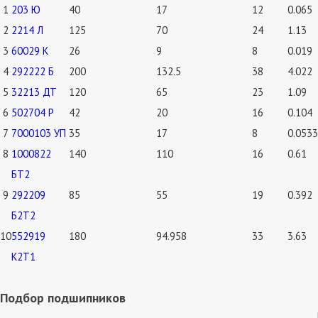
1
203 Ю
40
17
12
0.065
2
2214 Л
125
70
24
1.13
3
60029 К
26
9
8
0.019
4
292222 Б
200
132.5
38
4.022
5
32213 ДТ
120
65
23
1.09
6
502704 Р
42
20
16
0.104
7
7000103 УП
35
17
8
0.0533
8
1000822
140
110
16
0.61
БТ2
9
292209
85
55
19
0.392
Б2Т2
10
552919
180
94.958
33
3.63
К2Т1
Подбор подшипников