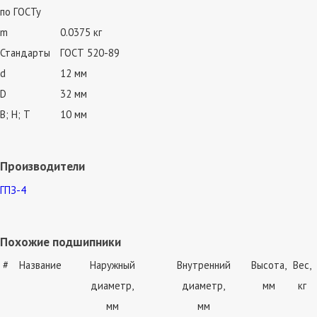
по ГОСТу
m
0.0375 кг
Стандарты
ГОСТ 520-89
d
12 мм
D
32 мм
В; Н; Т
10 мм
Производители
ГПЗ-4
Похожие подшипники
#
Название
Наружный
Внутренний
Высота,
Вес,
диаметр,
диаметр,
мм
кг
мм
мм