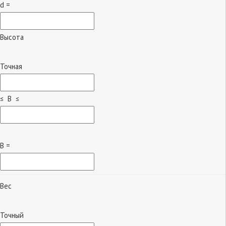
d =
Высота
Точная
≤ B ≤
B =
Вес
Точный