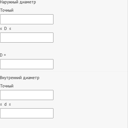
Наружный диаметр
Точный
≤ D ≤
D =
Внутренний диаметр
Точный
≤ d ≤