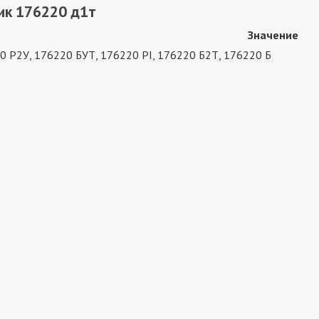
ик 176220 д1т
Значение
0 Р2У, 176220 БУТ, 176220 РI, 176220 Б2Т, 176220 Б