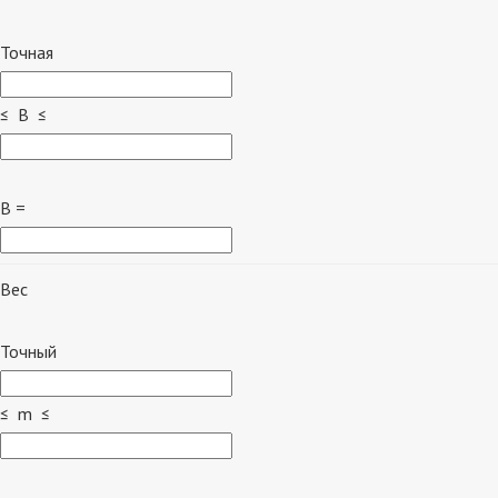
Точная
≤ B ≤
B =
Вес
Точный
≤ m ≤