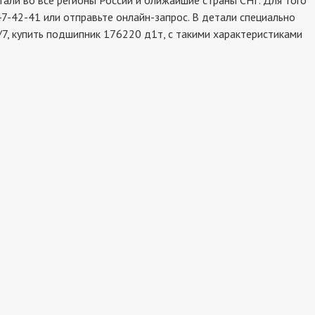
ли во все регионы России и ближайшие страны СНГ. Для того
7-42-41 или отправьте онлайн-запрос. В детали специально
7, купить подшипник 176220 д1т, с такими характеристиками