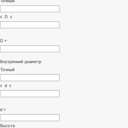
Точный
≤ D ≤
D =
Внутренний диаметр
Точный
≤ d ≤
d =
Высота