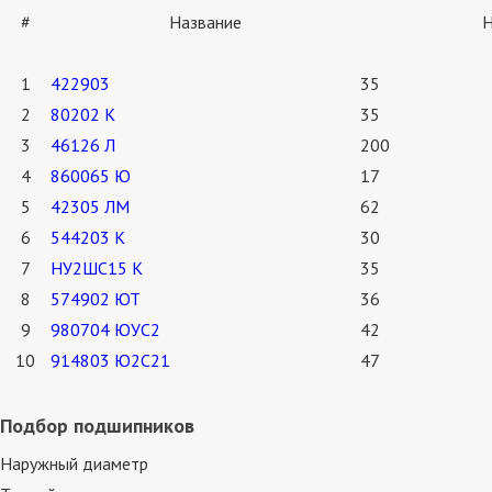
#
Название
Н
1
422903
35
2
80202 К
35
3
46126 Л
200
4
860065 Ю
17
5
42305 ЛМ
62
6
544203 К
30
7
НУ2ШС15 К
35
8
574902 ЮТ
36
9
980704 ЮУС2
42
10
914803 Ю2С21
47
Подбор подшипников
Наружный диаметр