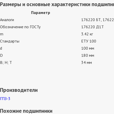
Размеры и основные характеристики подшипн
Параметр
Аналоги
176220 БТ, 17622
Обозначение по ГОСТу
176220 Д1Т
m
3.42 кг
Стандарты
ЕТУ 100
d
100 мм
D
180 мм
В; Н; Т
34 мм
Производители
ГПЗ-3
Похожие подшипники