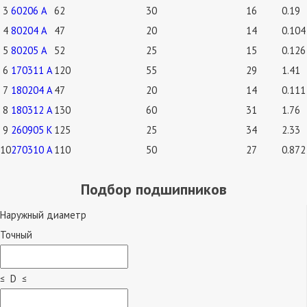
3
60206 А
62
30
16
0.19
4
80204 А
47
20
14
0.104
5
80205 А
52
25
15
0.126
6
170311 А
120
55
29
1.41
7
180204 А
47
20
14
0.111
8
180312 А
130
60
31
1.76
9
260905 К
125
25
34
2.33
10
270310 А
110
50
27
0.872
Подбор подшипников
Наружный диаметр
Точный
≤ D ≤