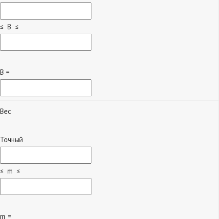
≤ B ≤
B =
Вес
Точный
≤ m ≤
m =