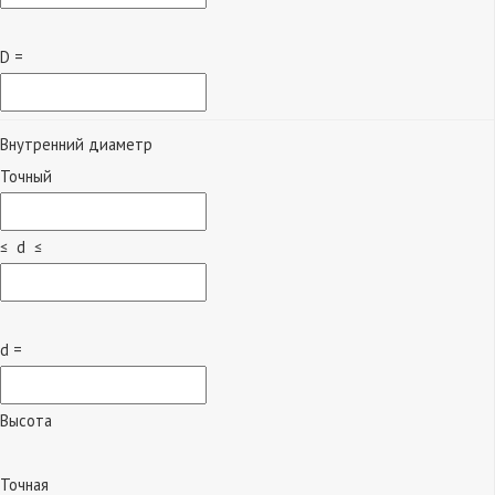
D =
Внутренний диаметр
Точный
≤ d ≤
d =
Высота
Точная