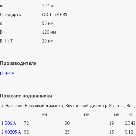
m
1.41 кг
Стандарты
ГОСТ 520-89
d
55 мм
D
120 мм
В; Н; Т
29 мм
Производители
ГПЗ-14
Похожие подшипники
#
Название
Наружный диаметр,
Внутренний диаметр,
Высота,
Вес,
мм
мм
мм
кг
1
306 А
72
30
19
0.342
2
60205 А
52
25
15
0.12