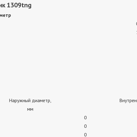
ик 1309tng
метр
Наружный диаметр,
Внутрен
мм
0
0
0