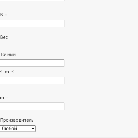
B =
Вес
Точный
≤ m ≤
m =
Производитель