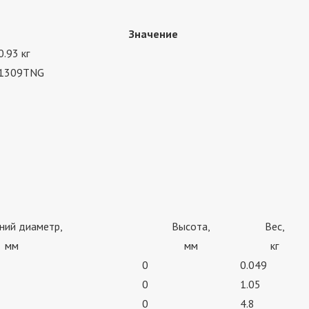
Значение
0.93 кг
1309TNG
ний диаметр,
Высота,
Вес,
мм
мм
кг
0
0.049
0
1.05
0
4.8