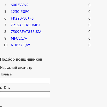
4
6002VVNR
0
5
1230-30EC
0
6
FR290/10+FS
0
7
7215A5TRSUMP4
0
8
7309BEAT85SUGA
0
9
MFC1.1/4
0
10
NUP2209W
0
Подбор подшипников
Наружный диаметр
Точный
≤ D ≤