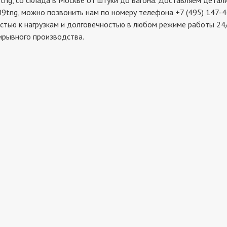
 со склада в Москве от штуки до вагона. Доставляем детали 
9tng, можно позвонить нам по номеру телефона +7 (495) 147-4
стью к нагрузкам и долговечностью в любом режиме работы 24/
ирывного производства.