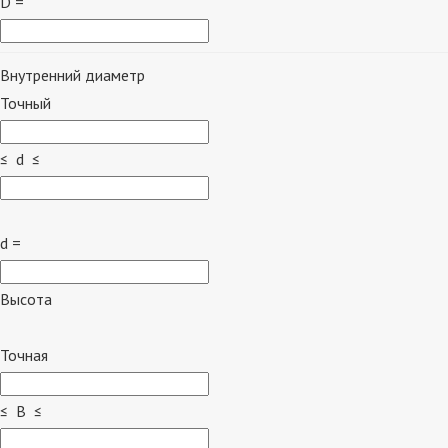
D =
Внутренний диаметр
Точный
≤ d ≤
d =
Высота
Точная
≤ B ≤