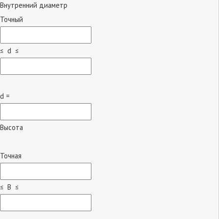
Внутренний диаметр
Точный
≤ d ≤
d =
Высота
Точная
≤ B ≤