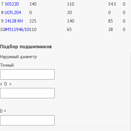
7
30322D
240
110
54.5
0
8
UCFL204
0
20
0
0
9
24128 RH
225
140
85
0
10
JM511946/10
110
65
28
0
Подбор подшипников
Наружный диаметр
Точный
≤ D ≤
D =