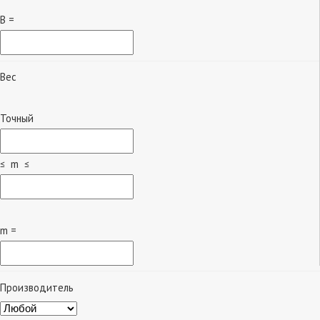
B =
Вес
Точный
≤ m ≤
m =
Производитель