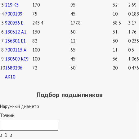
3
219 К5
170
95
32
2.69
4
7000109
75
45
10
0.188
5
920936 Е
245.4
177.8
38.3
3.17
6
180312 А1
130
60
31
1.76
7
256801 Е1
82
12
30
0.235
8
7000113 А
100
65
11
0.3
9
180609 КС9
100
45
36
1.066
10
1680206
72
30
20
0.476
АК10
Подбор подшипников
Наружный диаметр
Точный
≤ D ≤