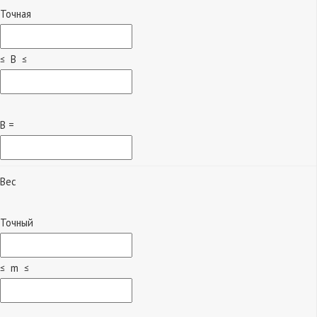
Точная
≤ B ≤
B =
Вес
Точный
≤ m ≤