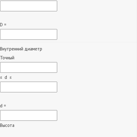
D =
Внутренний диаметр
Точный
≤ d ≤
d =
Высота