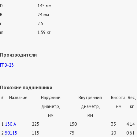
D
145 мм
B
24 мм
r
2.5
m
1.59 кг
Производители
ГПЗ-23
Похожие подшипники
#
Название
Наружный
Внутренний
Высота,
Вес,
диаметр,
диаметр,
мм
кг
мм
мм
1
130 А
225
150
35
4.14
2
50115
115
75
20
0.61