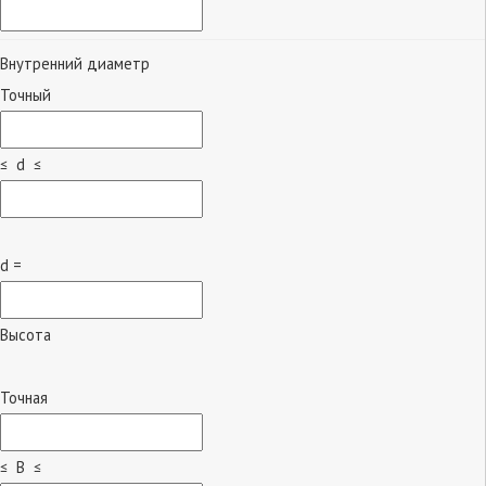
Внутренний диаметр
Точный
≤ d ≤
d =
Высота
Точная
≤ B ≤