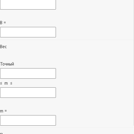
B =
Вес
Точный
≤ m ≤
m =