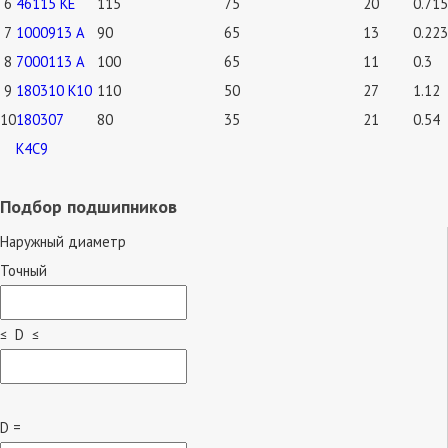
6
46115 КЕ
115
75
20
0.715
7
1000913 А
90
65
13
0.223
8
7000113 А
100
65
11
0.3
9
180310 К10
110
50
27
1.12
10
180307
80
35
21
0.54
К4С9
Подбор подшипников
Наружный диаметр
Точный
≤ D ≤
D =