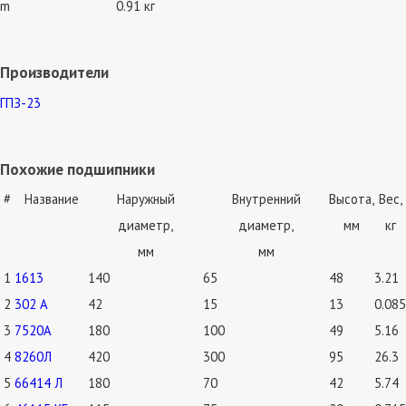
m
0.91 кг
Производители
ГПЗ-23
Похожие подшипники
#
Название
Наружный
Внутренний
Высота,
Вес,
диаметр,
диаметр,
мм
кг
мм
мм
1
1613
140
65
48
3.21
2
302 А
42
15
13
0.085
3
7520А
180
100
49
5.16
4
8260Л
420
300
95
26.3
5
66414 Л
180
70
42
5.74