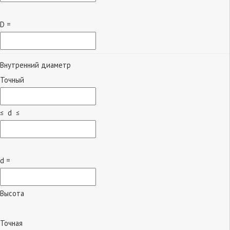
D =
Внутренний диаметр
Точный
≤ d ≤
d =
Высота
Точная