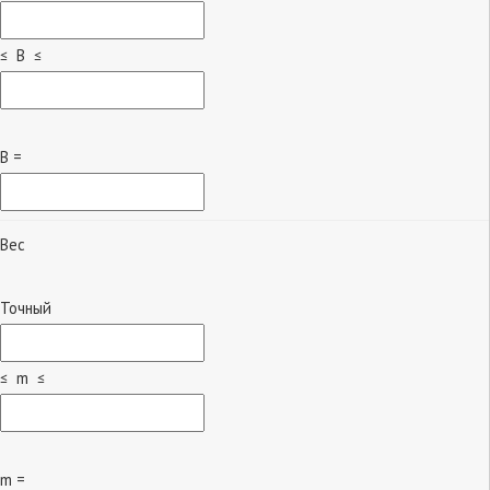
≤ B ≤
B =
Вес
Точный
≤ m ≤
m =