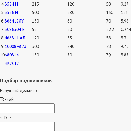
4
3524 Н
215
120
58
9.27
5
3556 Н
500
280
130
123
6
366412ЛУ
150
60
70
5.98
7
3086304 Е
52
20
22.2
0.244
8
466311 АЛ
120
55
58
3.3
9
1000848 АЛ
300
240
28
4.75
10
680314
150
70
39
3.87
НК7С17
Подбор подшипников
Наружный диаметр
Точный
≤ D ≤