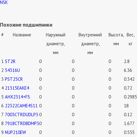
NSK
Похожие подшипники
#
Название
Наружный
Внутренний
Высота,
Вес,
диаметр,
диаметр,
мм
кг
мм
мм
1
ST2R
0
0
0
2.8
2
54316U
0
0
0
6.36
3
PST25CR
0
0
0
0.342
4
21315EAKE4
0
0
0
0.72
5
AHX2314+FS
0
0
0
0.2985
6
22322CAME4S11
0
0
0
18
7
7003CTRDUDLP3
0
0
0
0.12
8
7918CTRDBDMP3
0
0
0
1.677
9
NUP210EW
0
0
0
0.535