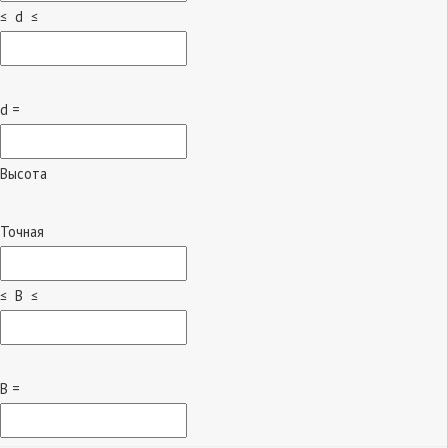
≤ d ≤
d =
Высота
Точная
≤ B ≤
B =